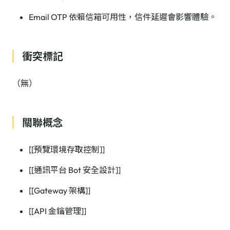
Email OTP 依賴信箱可用性，信件延遲會影響體驗。
衝突標記
（無）
關聯概念
[[預覽環境存取控制]]
[[通訊平台 Bot 安全設計]]
[[Gateway 架構]]
[[API 金鑰管理]]