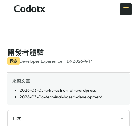
Codotx
開發者體驗
Developer Experience、DX
2026/4/17
概念
來源文章
2026-03-05-why-astro-not-wordpress
2026-03-06-terminal-based-development
目次