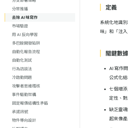
分支部署策略
定義
分眾推播
去除 AI 味寫作
系統化地識別
市場驗證
味」和「注入
用 AI 反向學習
多巴胺開發陷阱
自動化報告流程
關鍵數
自動化測試
AI 寫
行為訪談法
公式化結
冷啟動問題
攻擊者思維稽核
七個增添
事件驅動架構
定性、對感
固定報價結構性矛盾
缺乏靈魂
承諾訊號
起來像產品
物件導向設計