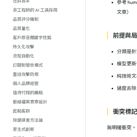
社群資本
參考 hu
非工程師的 AI 工具採用
文章）
品質評分機制
品質量化
前提與
客戶原音關鍵字挖掘
持久化攻擊
分類是針
流程自動化
模型更新
訂閱制營收模式
重送攻擊防禦
純技術文
個人品牌經營
過度去除
值得付錢的痛點
脈絡檔案貫穿設計
衝突標
起點客群
除錯排查方法論
無明確衝突。
寄生式創新