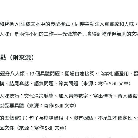
和替換 AI 生成文本中的典型模式，同時主動注入真實感和人味。
人味」是兩件不同的工作——光做前者只會得到乾淨但無聊的文
據點（附來源）
作問題分八大類、19 個具體問題：開場白連接詞、商業術語濫用、
構、結尾套話、語氣問題、節奏問題（來源：寫作 Skill 文章）
人味技巧：交代決策脈絡、加入具體數字、寫出轉折、帶入觀點
受要具體（來源：寫作 Skill 文章）
的五個警訊：句子長度結構相同、沒有觀點、不承認不確定性、
文件（來源：寫作 Skill 文章）