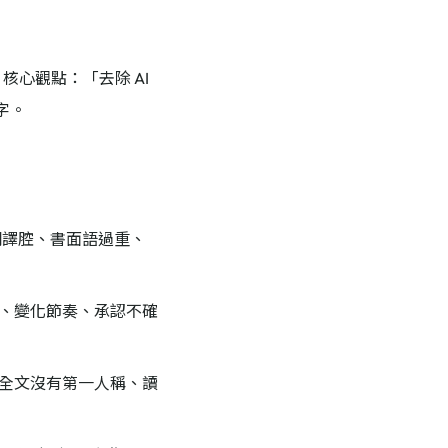
核心觀點：「去除 AI
字。
翻譯腔、書面語過重、
、變化節奏、承認不確
全文沒有第一人稱、讀