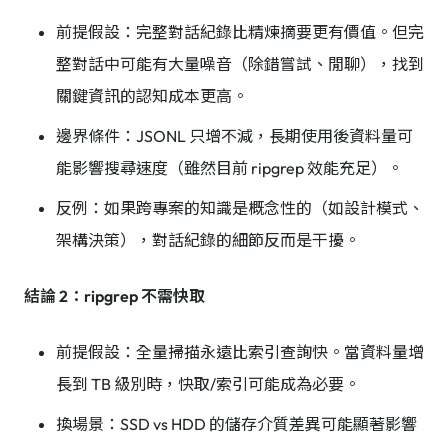
前提假設：完整對話紀錄比精煉摘要更有價值。但完
整對話中可能有大量噪音（除錯嘗試、閒聊），找到
關鍵資訊的認知成本更高。
邊界條件：JSONL 只增不減，長期使用後資料量可
能影響搜尋速度（雖然目前 ripgrep 效能充足）。
反例：如果跨專案的知識是概念性的（如設計模式、
架構決策），對話紀錄的細節反而是干擾。
結論 2：ripgrep 不需快取
前提假設：全量掃描永遠比索引查詢快。當資料量增
長到 TB 級別時，快取/索引可能成為必要。
換場景：SSD vs HDD 的儲存介質差異可能顯著影響