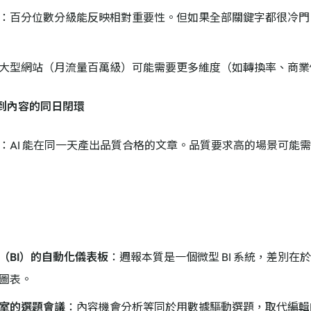
：百分位數分級能反映相對重要性。但如果全部關鍵字都很冷門，
大型網站（月流量百萬級）可能需要更多維度（如轉換率、商業
據到內容的同日閉環
：AI 能在同一天產出品質合格的文章。品質要求高的場景可能
（BI）的自動化儀表板
：週報本質是一個微型 BI 系統，差別在於輸出
圖表。
室的選題會議
：內容機會分析等同於用數據驅動選題，取代編輯