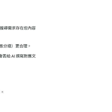
表搜尋需求存在但內容
動態分級）更合理。
給 AI 撰寫對應文
入。
。