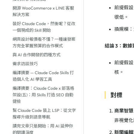
前提假設
開源 WooCommerce x LINE 客服
解決方案
很低。
裝好 Claude Code，然後呢？從改
換規模：
一個現成的 Skill 開始
網頁設計報價看不懂？一種讓發案
結論 3：數
方完全掌握預算的合作模式
與 AI 合作開發的四種方式
前提假設
需求訪談技巧
核。
編譯摘要 — Claude Code Skills 打
造個人化 AI 學習工具
編譯摘要：Claude Code x 部落格
對標
架設(五)：用 Skills 打造 SEO 自動
健檢
幫 Claude Code 裝上 LSP：從文字
商業智慧
搜尋升級到語意導航
非視覺化
讀完文章只是開始：用 AI 延伸你
新聞編輯
的閱讀深度