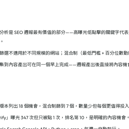
分析是 SEO 週報最有價值的部分——高曝光低點擊的關鍵字代
。
篩選不適用於不同規模的網站；混合制（最低門檻 + 百分位數
集到內容產出可在同一個早上完成——週報產出後直接將內容機會丟
版本列出 18 個機會，混合制篩到 7 個，數量少但每個更值得投
 notify」曝光 347 次但只被點 1 次，排名第 10，是明確的內容機會