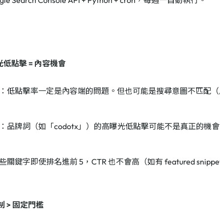
le Search Console API + Python + cron，每週一自動執行。
光低點擊 = 內容機會
：低點擊率一定是內容端的問題。但也可能是搜尋意圖不匹配（
：品牌詞（如「codotx」）的高曝光低點擊可能不是真正的機會，
關鍵字即使排名進前 5，CTR 也不會高（如有 featured snipp
。
制 > 固定門檻