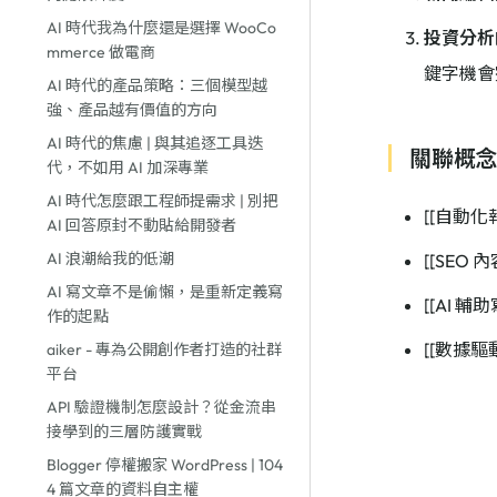
AI 時代我為什麼還是選擇 WooCo
投資分析的 
mmerce 做電商
鍵字機會
AI 時代的產品策略：三個模型越
強、產品越有價值的方向
AI 時代的焦慮 | 與其追逐工具迭
關聯概
代，不如用 AI 加深專業
AI 時代怎麼跟工程師提需求 | 別把
[[自動化
AI 回答原封不動貼給開發者
AI 浪潮給我的低潮
[[SEO 
AI 寫文章不是偷懶，是重新定義寫
[[AI 輔
作的起點
[[數據驅
aiker - 專為公開創作者打造的社群
平台
API 驗證機制怎麼設計？從金流串
接學到的三層防護實戰
Blogger 停權搬家 WordPress | 104
4 篇文章的資料自主權