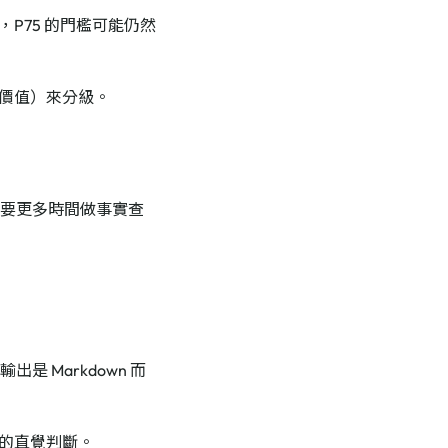
P75 的門檻可能仍然
價值）來分級。
需要更多時間做事實查
是 Markdown 而
的直覺判斷。