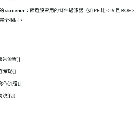
screener
：篩選股票用的條件過濾器（如 PE 比 < 15 且 ROE 
完全相同。
念
報告流程]]
內容策略]]
助寫作流程]]
動決策]]