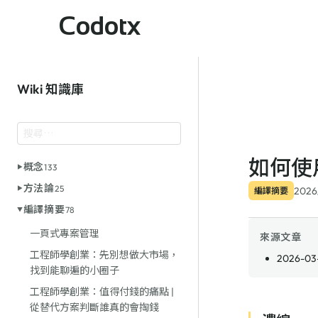
Codotx
Wiki 知識庫
如何使用
概念
133
方法論
25
2026
編譯摘要
編譯摘要
78
一頁式專案管理
來源文章
工程師學創業：先別想做大市場，
2026-03-
找到能聊遍的小圈子
工程師學創業：值得付錢的痛點 |
從替代方案判斷誰真的會掏錢