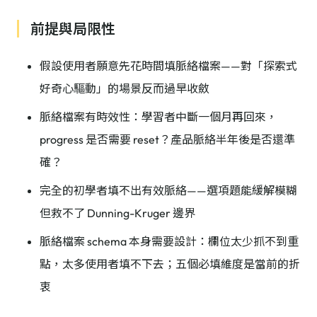
前提與局限性
假設使用者願意先花時間填脈絡檔案——對「探索式
好奇心驅動」的場景反而過早收斂
脈絡檔案有時效性：學習者中斷一個月再回來，
progress 是否需要 reset？產品脈絡半年後是否還準
確？
完全的初學者填不出有效脈絡——選項題能緩解模糊
但救不了 Dunning-Kruger 邊界
脈絡檔案 schema 本身需要設計：欄位太少抓不到重
點，太多使用者填不下去；五個必填維度是當前的折
衷