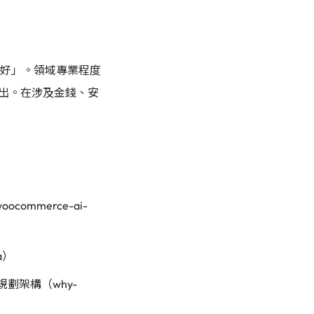
更好」。領域專業程度
4 分產出。在涉及金錢、安
woocommerce-ai-
a）
規劃架構（why-