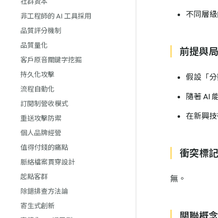
社群資本
不同層級的
非工程師的 AI 工具採用
品質評分機制
品質量化
前提與
客戶原音關鍵字挖掘
持久化攻擊
假設「分
流程自動化
隨著 A
訂閱制營收模式
在新興技
重送攻擊防禦
個人品牌經營
值得付錢的痛點
衝突標
脈絡檔案貫穿設計
起點客群
無。
除錯排查方法論
寄生式創新
關聯概