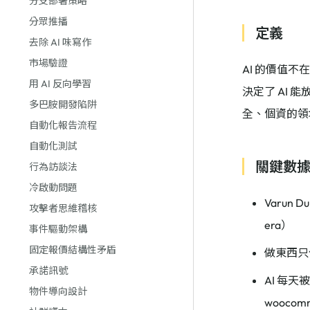
分支部署策略
分眾推播
定義
去除 AI 味寫作
市場驗證
AI 的價值
用 AI 反向學習
決定了 AI 能
多巴胺開發陷阱
全、個資的領
自動化報告流程
自動化測試
關鍵數
行為訪談法
冷啟動問題
Varun D
攻擊者思維稽核
era）
事件驅動架構
固定報價結構性矛盾
做東西只佔
承諾訊號
AI 每天
物件導向設計
woocomm