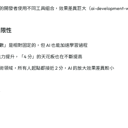
開發者使用不同工具組合，效果差異巨大（ai-development-wor
局限性
數」是相對固定的，但 AI 也能加速學習過程
I 能力提升，「4 分」的天花板也在不斷提高
術領域，所有人起點都接近 2 分，AI 的放大效果差異較小
記
念