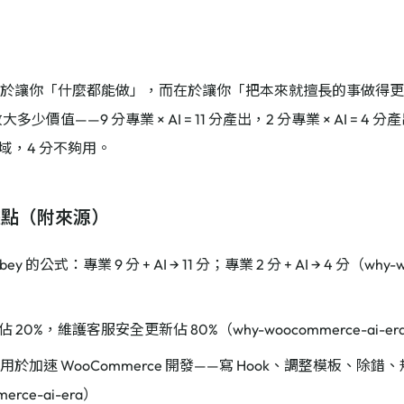
不在於讓你「什麼都能做」，而在於讓你「把本來就擅長的事做得
放大多少價值——9 分專業 × AI = 11 分產出，2 分專業 × AI = 
域，4 分不夠用。
據點（附來源）
ubey 的公式：專業 9 分 + AI → 11 分；專業 2 分 + AI → 4 分（why-
 20%，維護客服安全更新佔 80%（why-woocommerce-ai-er
被用於加速 WooCommerce 開發——寫 Hook、調整模板、除錯、
erce-ai-era）