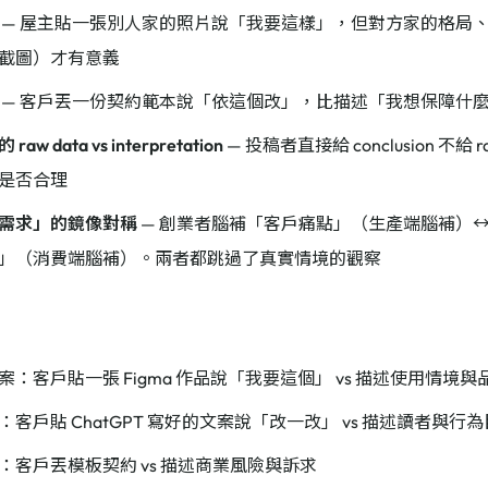
— 屋主貼一張別人家的照片說「我要這樣」，但對方家的格局
截圖）才有意義
— 客戶丟一份契約範本說「依這個改」，比描述「我想保障什
aw data vs interpretation
— 投稿者直接給 conclusion 不給
是否合理
需求」的鏡像對稱
— 創業者腦補「客戶痛點」（生產端腦補）↔
」（消費端腦補）。兩者都跳過了真實情境的觀察
案：客戶貼一張 Figma 作品說「我要這個」 vs 描述使用情境與
：客戶貼 ChatGPT 寫好的文案說「改一改」 vs 描述讀者與行
：客戶丟模板契約 vs 描述商業風險與訴求