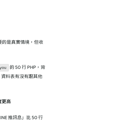
要的是真實情境，但收
的 50 行 PHP，背
you
？資料表有沒有跟其他
密度更高
E 推訊息」比 50 行