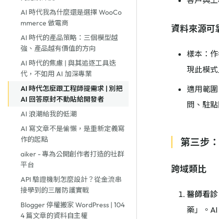
客戶與工
AI 時代我為什麼還是選擇 WooCo
mmerce 做電商
資料來源可
AI 時代的產品策略：三個模型越
強、產品越有價值的方向
樣本：作者
AI 時代的焦慮 | 與其追逐工具迭
現此模式
代，不如用 AI 加深專業
AI 時代怎麼跟工程師提需求 | 別把
適用範圍：
AI 回答原封不動貼給開發者
問、駐點
AI 浪潮給我的低潮
AI 寫文章不是偷懶，是重新定義寫
作的起點
第三步
aiker - 專為公開創作者打造的社群
平台
跨域類比
API 驗證機制怎麼設計？從金流串
接學到的三層防護實戰
醫師看診 v
Blogger 停權搬家 WordPress | 104
藥」。AI
4 篇文章的資料自主權