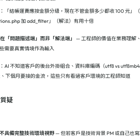
：「結帳運費應按金額分級，現在不管金額多少都收 100 元」
ctions.php 加 add_filter」（解法）有用十倍
該用在「問題描述端」而非「解法端」
— 工程師的價值在業務理解
些需要真實情境作為輸入
：AI 不知道客戶的後台外掛組合、資料庫編碼（utf8 vs utf8
ok、下個月要接的金流，這些只有看過客戶環境的工程師知道
：質疑
不具備完整技術環境視野
— 但若客戶是技術背景 PM 或自己也寫過