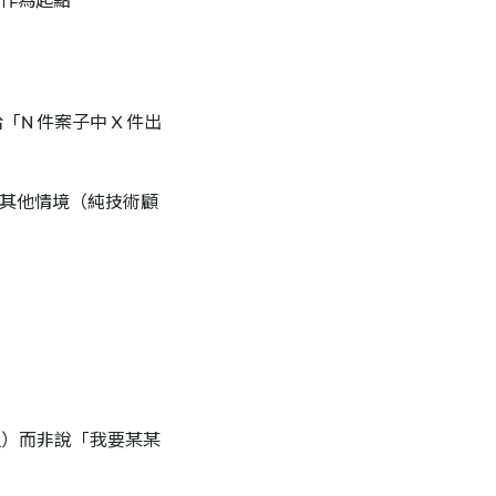
可作為起點
「N 件案子中 X 件出
製），其他情境（純技術顧
史）而非說「我要某某