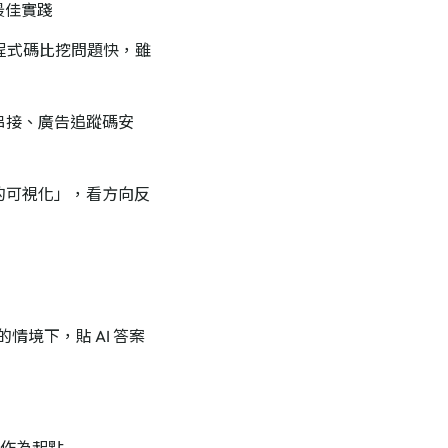
是最佳實踐
 程式碼比挖問題快，雖
 串接、廣告追蹤碼安
型的可視化」，看方向反
的情境下，貼 AI 答案