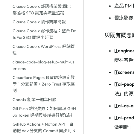
產品 PM
Claude Code x 部落格架設(四)：
部落格 SEO 設定與流量追蹤
醫療影像 
Claude Code x 製作商業簡報
Claude Code x 寫作流程：整合 Da
與既有概念
taForSEO 關鍵字研究
Claude Code x WordPress 網站管
[[enginee
理
變在客戶
claude-code-blog-setup-multi-us
er-cms
[[screen
Cloudflare Pages 預覽環境設定教
[[ai-peop
學：分支部署 + Zero Trust 存取控
制
法」的源
Codotx 創業一週年回顧
[[ai-as-a
Git Push 驗證失敗：如何處理 GitH
ub Token 過期與終端機符號陷阱
[[ai-pro
GitHub Actions + Notion API：自
做判斷」
動把 dev 分支的 Commit 同步到 N