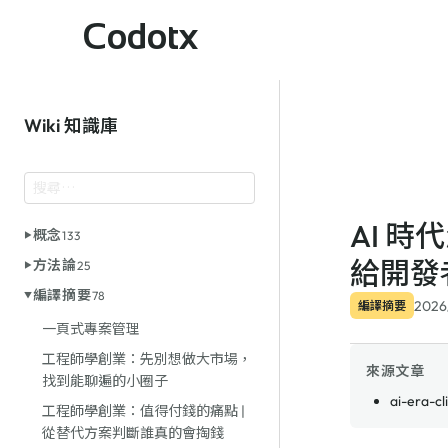
Codotx
Wiki 知識庫
AI 時
概念
133
給開發
方法論
25
編譯摘要
78
2026
編譯摘要
一頁式專案管理
工程師學創業：先別想做大市場，
來源文章
找到能聊遍的小圈子
ai-era-c
工程師學創業：值得付錢的痛點 |
從替代方案判斷誰真的會掏錢