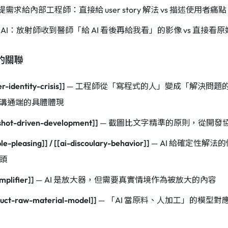
 提需求給內部工程師：直接給 user story 解法 vs 描述使用者痛點
AI：放射師收到醫師「給 AI 看後再給我看」的影像 vs 直接看原始
的關聯
r-identity-crisis]]
— 工程師從「寫程式的人」變成「解決問題
溝通端的具體體現
shot-driven-development]]
— 截圖比文字精準的原則，從開發
le-pleasing]] / [[ai-discoulary-behavior]]
— AI 給確定性解法
頭
mplifier]]
— AI 是放大器，但需要真實情境作為被放大的內容
duct-raw-material-model]]
— 「AI 當原料、人加工」的模型對