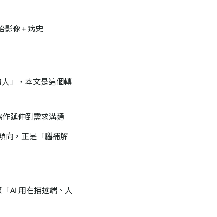
影像 + 病史
的人」，本文是這個轉
協作延伸到需求溝通
的傾向，正是「腦補解
應「AI 用在描述端、人