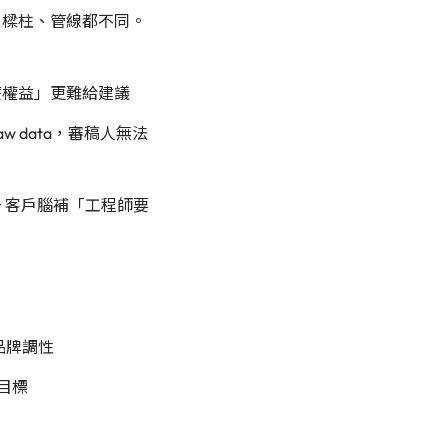
、樑柱、管線都不同。
麼權益」更難給建議
 raw data，審稿人無法
 客戶腦補「工程師要
品牌調性
為目標