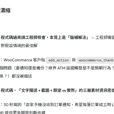
：濃縮
AI 程式碼過來請工程師檢查，本質上是「腦補解法」
— 工程師需
AI 對假設情境的最佳解
：WooCommerce 客戶貼
掛
add_action
woocommerce_thank
個問題（要通知還是備份？綠界 ATM 延遲觸發是不是預期行為
串？）都沒被描述
I 程式碼，「文字描述 + 截圖 + 期望 vs 實際」的三層素材資訊
：30 秒寫的「店家手機沒收到訂單通知，希望每筆訂單成立時 LIN
 PHP 提供更多開發判斷依據