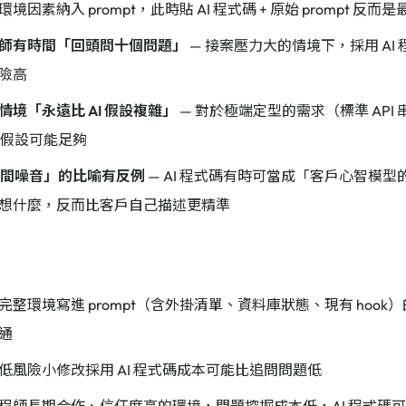
境因素納入 prompt，此時貼 AI 程式碼 + 原始 prompt 反而
師有時間「回頭問十個問題」
— 接案壓力大的情境下，採用 AI
險高
情境「永遠比 AI 假設複雜」
— 對於極端定型的需求（標準 API
I 假設可能足夠
是中間噪音」的比喻有反例
— AI 程式碼有時可當成「客戶心智模
想什麼，反而比客戶自己描述更精準
整環境寫進 prompt（含外掛清單、資料庫狀態、現有 hook）
通
低風險小修改採用 AI 程式碼成本可能比追問問題低