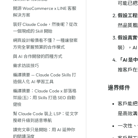
可能已把環
開源 WooCommerce x LINE 客服
解決方案
假設工程
裝好 Claude Code，然後呢？從改
然品質風
一個現成的 Skill 開始
假設真實
網頁設計報價看不懂？一種讓發案
方完全掌握預算的合作模式
裝），A
與 AI 合作開發的四種方式
「AI 
需求訪談技巧
推客戶在
編譯摘要 — Claude Code Skills 打
造個人化 AI 學習工具
邊界條件
編譯摘要：Claude Code x 部落格
架設(五)：用 Skills 打造 SEO 自動
客戶能把完
健檢
是高效溝
幫 Claude Code 裝上 LSP：從文字
搜尋升級到語意導航
一次性、
讀完文章只是開始：用 AI 延伸你
的閱讀深度