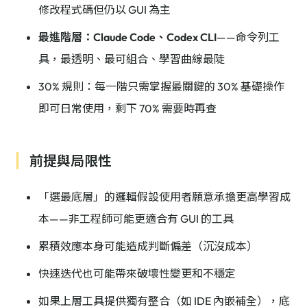
修改程式碼但仍以 GUI 為主
最進階層：Claude Code、Codex CLI
——命令列工
具，最透明、最可組合、學習曲線最陡
30% 規則：每一階只需掌握最關鍵的 30% 基礎操作
即可日常使用，剩下 70% 需要時再查
前提與局限性
「選最底層」的邏輯假設使用者願意承擔更高學習成
本——非工程師可能更適合有 GUI 的工具
累積效應本身可能造成判斷偏差（沉沒成本）
快速迭代也可能帶來破壞性變更和不穩定
如果上層工具提供獨有整合（如 IDE 內嵌補全），底