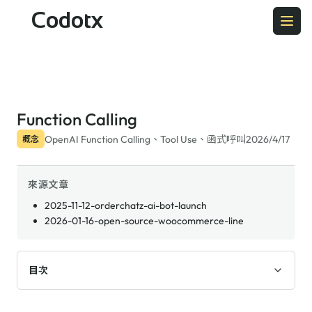
Codotx
Function Calling
OpenAI Function Calling、Tool Use、函式呼叫
2026/4/17
概念
來源文章
2025-11-12-orderchatz-ai-bot-launch
2026-01-16-open-source-woocommerce-line
目次