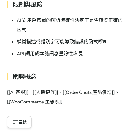
限制與風險
AI 對用戶意圖的解析準確性決定了是否觸發正確的
函式
模糊描述或錯別字可能導致錯誤的函式呼叫
API 調用成本隨訊息量線性增長
關聯概念
[[AI 客服]]、[[人機協作]]、[[OrderChatz 產品演進]]、
[[WooCommerce 生態系]]
目錄