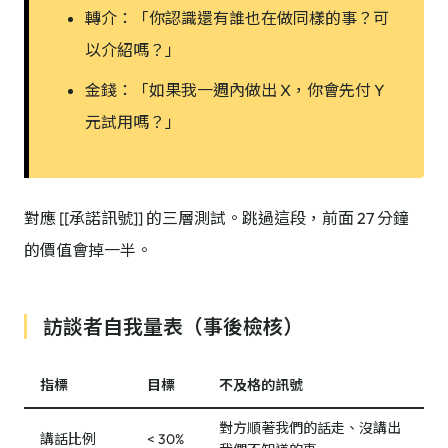
轉介：「你認識還有誰也在做同樣的事？可
以介紹嗎？」
金錢：「如果我一週內做出 X，你會先付 Y
元試用嗎？」
對應 [[承諾訊號]] 的三層測試。跳過這段，前面 27 分鐘
的價值會掉一半。
訪談者自我量表（事後檢核）
指標
目標
不及格的訊號
對方順著我們的話走、沒講出
講話比例
< 30%