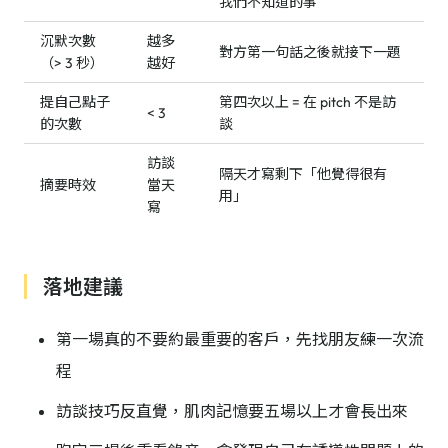
我們不知道的事
沉默次數
越多
對方第一句話之後就接下一題
（> 3 秒）
越好
提自己點子
第四次以上 = 在 pitch 不是訪
< 3
的次數
談
訪談
隔天才寫剩下「他覺得很有
摘要時效
當天
用」
寫
落地建議
第一場真的不要約最重要的客戶，先找朋友練一次流
程
訪談技巧反直覺，肌肉記憶要五場以上才會長出來