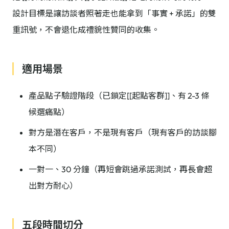
設計目標是讓訪談者照著走也能拿到「事實 + 承諾」的雙
重訊號，不會退化成禮貌性贊同的收集。
適用場景
產品點子驗證階段（已鎖定[[起點客群]]、有 2-3 條
候選痛點）
對方是潛在客戶，不是現有客戶（現有客戶的訪談腳
本不同）
一對一、30 分鐘（再短會跳過承諾測試，再長會超
出對方耐心）
五段時間切分