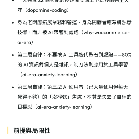
一天完成 22 個功能的極速開發讓上下班界線完全失
守（dopamine-coding）
身為老闆應拓展業務和營運，身為開發者應深耕熟悉
技術，而非被 AI 帶著到處跑（why-woocommerce-
ai-era）
第二層自律：不要被 AI 工具迭代帶著到處跑——80%
的 AI 資訊對個人是雜訊，剃刀法則應用於工具學習
（ai-era-anxiety-learning）
第三層自律：第三型 AI 使用者（已大量使用但每天
覺得不夠）的「沒榨乾」焦慮，本質是失去了自律的
目標感（ai-era-anxiety-learning）
前提與局限性