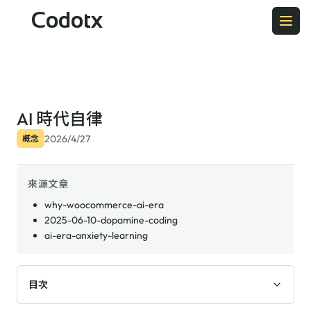
Codotx
AI 時代自律
2026/4/27
概念
來源文章
why-woocommerce-ai-era
2025-06-10-dopamine-coding
ai-era-anxiety-learning
目次