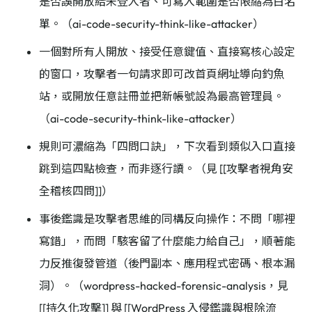
是否誤開放給未登入者、可寫入範圍是否限縮為白名
單。（ai-code-security-think-like-attacker）
一個對所有人開放、接受任意鍵值、直接寫核心設定
的窗口，攻擊者一句請求即可改首頁網址導向釣魚
站，或開放任意註冊並把新帳號設為最高管理員。
（ai-code-security-think-like-attacker）
規則可濃縮為「四問口訣」，下次看到類似入口直接
跳到這四點檢查，而非逐行讀。（見 [[攻擊者視角安
全稽核四問]]）
事後鑑識是攻擊者思維的同構反向操作：不問「哪裡
寫錯」，而問「駭客留了什麼能力給自己」，順著能
力反推復發管道（後門副本、應用程式密碼、根本漏
洞）。（wordpress-hacked-forensic-analysis，見
[[持久化攻擊]] 與 [[WordPress 入侵鑑識與根除流