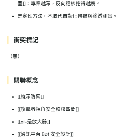
器]]：專業越深，反向稽核挖得越廣。
是定性方法，不取代自動化掃描與滲透測試。
衝突標記
（無）
關聯概念
[[縱深防禦]]
[[攻擊者視角安全稽核四問]]
[[ai-是放大器]]
[[通訊平台 Bot 安全設計]]