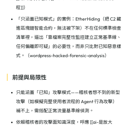
程]]）
「只涵蓋已知模式」的實例：EtherHiding（把 C2 藏
進區塊鏈智能合約，無法被下架）不在任何標準檢查
清單裡，逼出「靠檔案完整性監控建立正常基準線、
任何偏離即可疑」的必要性，而非只比對已知惡意樣
式。（wordpress-hacked-forensic-analysis）
前提與局限性
只能涵蓋「已知」攻擊模式——稽核者想不到的新型
攻擊（如模擬完整使用者流程的 Agent 行為攻擊）
補不上，需搭配正常流量基準線偵測。
依賴稽核者的攻擊面知識深度，呼應 [[ai-是放大