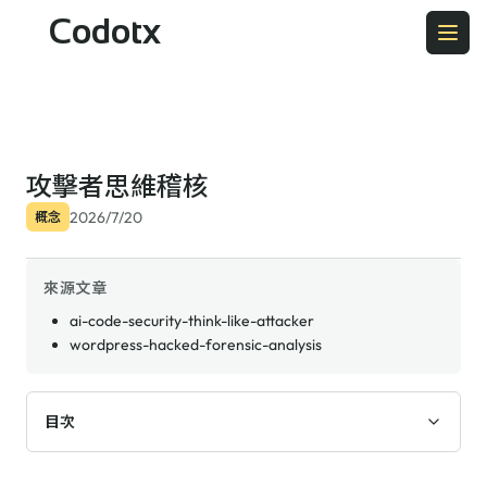
Codotx
攻擊者思維稽核
2026/7/20
概念
來源文章
ai-code-security-think-like-attacker
wordpress-hacked-forensic-analysis
目次