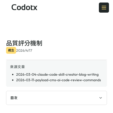
Codotx
品質評分機制
2026/4/17
概念
來源文章
2026-03-04-claude-code-skill-creator-blog-writing
2026-03-11-payload-cms-ai-code-review-commands
目次