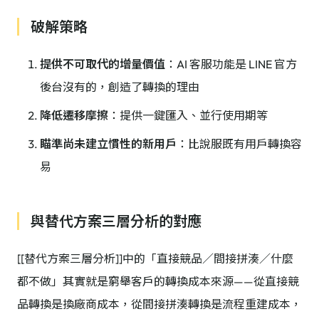
破解策略
提供不可取代的增量價值
：AI 客服功能是 LINE 官方
後台沒有的，創造了轉換的理由
降低遷移摩擦
：提供一鍵匯入、並行使用期等
瞄準尚未建立慣性的新用戶
：比說服既有用戶轉換容
易
與替代方案三層分析的對應
[[替代方案三層分析]]中的「直接競品／間接拼湊／什麼
都不做」其實就是窮舉客戶的轉換成本來源——從直接競
品轉換是換廠商成本，從間接拼湊轉換是流程重建成本，