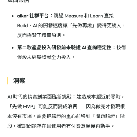
aiker 社群平台
：跳過 Measure 和 Learn 直接
Build，AI 的開發速度讓「先做再說」變得更誘人，
反而違背了精實原則。
第二款產品投入研發前未驗證 AI 查詢穩定性
：技術
假設未經驗證就全力投入。
洞察
AI 時代的精實創業面臨新挑戰：建造成本趨近於零時，
「先做 MVP」可能反而變成浪費——因為做完才發現根
本沒有市場。需要把驗證的重心前移到「問題驗證」階
段，確認問題存在且使用者有付費意願後再動手。