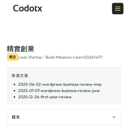
Codotx
精實創業
Lean Startup、Build-Measure-Learn
2026/4/17
概念
來源文章
2025-06-02-wordpress-business-review-may
2025-07-07-wordpress-business-review-june
2025-12-26-first-year-review
目次