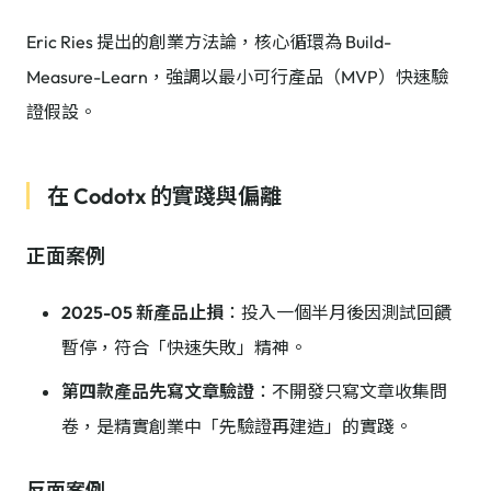
Eric Ries 提出的創業方法論，核心循環為 Build-
Measure-Learn，強調以最小可行產品（MVP）快速驗
證假設。
在 Codotx 的實踐與偏離
正面案例
2025-05 新產品止損
：投入一個半月後因測試回饋
暫停，符合「快速失敗」精神。
第四款產品先寫文章驗證
：不開發只寫文章收集問
卷，是精實創業中「先驗證再建造」的實踐。
反面案例