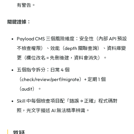
有警告。
關鍵證據：
Payload CMS 三個風險維度：安全性（內部 API 預設
不檢查權限）、效能（depth 關聯查詢）、資料庫變
更（欄位改名 = 先刪後建，資料會消失）。
五個指令拆分：日常 4 個
（check/review/perf/migrate）+ 定期 1 個
（audit）。
Skill 中每個檢查項目配「錯誤 → 正確」程式碼對
照，光文字描述 AI 無法精準辨識。
質疑