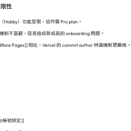
局限性
Hobby）功能受限，協作需 Pro plan。
制不直觀，容易造成新成員的 onboarding 問題。
udflare Pages]] 相比，Vercel 的 commit author 辨識機制更嚴格
記
念
台帳號綁定]]