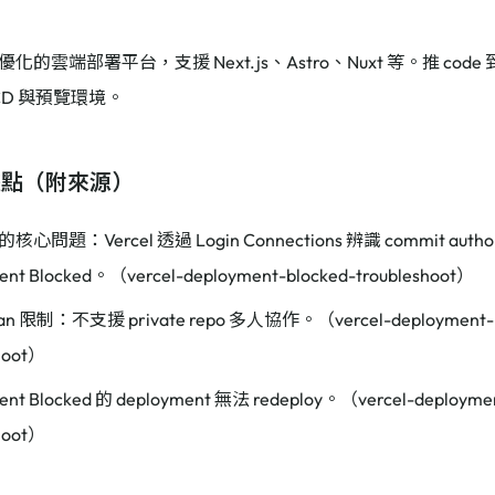
的雲端部署平台，支援 Next.js、Astro、Nuxt 等。推 code 到
/CD 與預覽環境。
據點（附來源）
心問題：Vercel 透過 Login Connections 辨識 commit 
ent Blocked。（vercel-deployment-blocked-troubleshoot）
lan 限制：不支援 private repo 多人協作。（vercel-deployment-b
hoot）
ent Blocked 的 deployment 無法 redeploy。（vercel-deploymen
hoot）