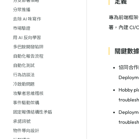
定義
分支部署策略
分眾推播
專為前端框架優化
去除 AI 味寫作
署，內建 CI
市場驗證
用 AI 反向學習
多巴胺開發陷阱
關鍵數
自動化報告流程
自動化測試
協同合作的核
行為訪談法
Deploym
冷啟動問題
Hobby p
攻擊者思維稽核
troubles
事件驅動架構
Deploym
固定報價結構性矛盾
承諾訊號
troubles
物件導向設計