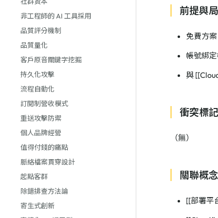
社群資本
前提與
非工程師的 AI 工具採用
品質評分機制
免費方案（
品質量化
帳號綁定機
客戶原音關鍵字挖掘
持久化攻擊
與 [[Clo
流程自動化
訂閱制營收模式
衝突標
重送攻擊防禦
個人品牌經營
（無）
值得付錢的痛點
脈絡檔案貫穿設計
關聯概
起點客群
除錯排查方法論
[[部署平
寄生式創新