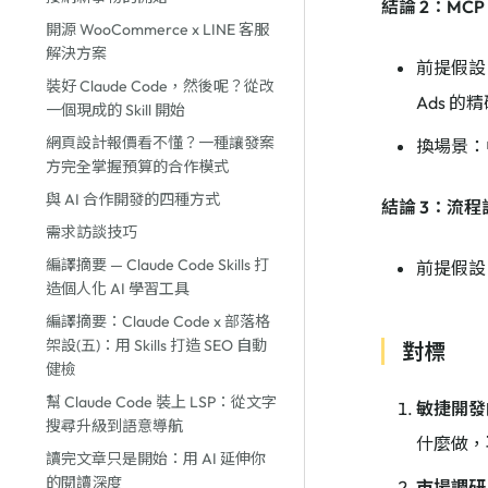
結論 2：MC
開源 WooCommerce x LINE 客服
解決方案
前提假設
裝好 Claude Code，然後呢？從改
Ads 
一個現成的 Skill 開始
網頁設計報價看不懂？一種讓發案
換場景：
方完全掌握預算的合作模式
與 AI 合作開發的四種方式
結論 3：流程
需求訪談技巧
編譯摘要 — Claude Code Skills 打
前提假設
造個人化 AI 學習工具
編譯摘要：Claude Code x 部落格
架設(五)：用 Skills 打造 SEO 自動
對標
健檢
幫 Claude Code 裝上 LSP：從文字
敏捷開發的 S
搜尋升級到語意導航
什麼做，
讀完文章只是開始：用 AI 延伸你
的閱讀深度
市場調研 