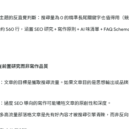
技術主題的反直覺判斷：搜尋量為 0 的精準長尾關鍵字也值得用（
ll 約 560 行，涵蓋 SEO 研究 + 寫作原則 + AI 味清單 + FAQ Sch
口在前置研究而非寫作品質
：文章的目標是獲取搜尋流量。如果文章目的是思想輸出或品牌
：過度 SEO 導向的寫作可能犧牲文章的原創性和深度。
多高流量部落格文章是先有好內容才被搜尋引擎青睞，而非反向