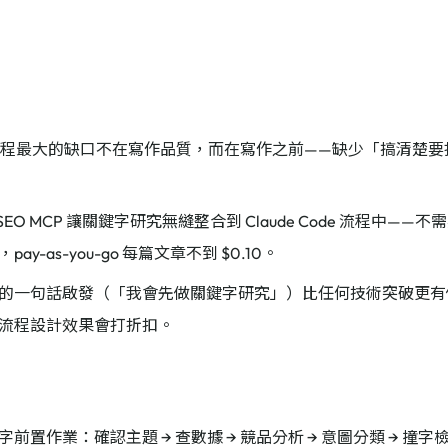
作流程最大的缺口不在寫作品質，而在寫作之前——缺少「搞清楚
orSEO MCP 讓關鍵字研究無縫整合到 Claude Code 流程中—
ay-as-you-go 每篇文章不到 $0.10。
的一句話啟發（「我會先做關鍵字研究」）比任何技術突破更有
流程設計效果會打折扣。
前置作業：確認主題 → 查數據 → 競品分析 → 意圖分類 → 撞字檢查