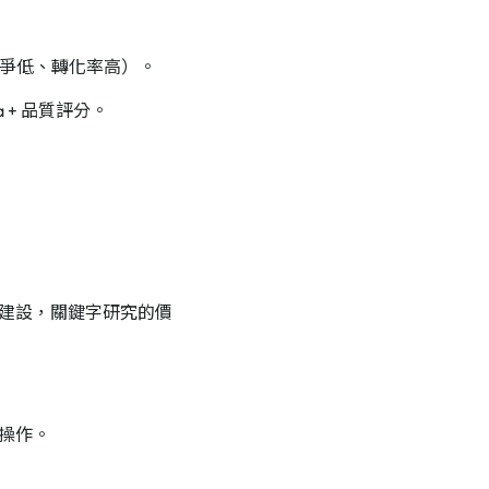
競爭低、轉化率高）。
ema + 品質評分。
建設，關鍵字研究的價
操作。