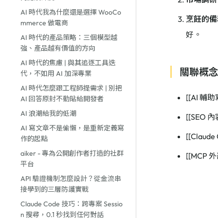
AI 時代我為什麼還是選擇 WooCo
烹飪的備料（
mmerce 做電商
好。
AI 時代的產品策略：三個模型越
強、產品越有價值的方向
AI 時代的焦慮 | 與其追逐工具迭
關聯概
代，不如用 AI 加深專業
AI 時代怎麼跟工程師提需求 | 別把
[[AI 輔
AI 回答原封不動貼給開發者
AI 浪潮給我的低潮
[[SEO 
AI 寫文章不是偷懶，是重新定義寫
[[Claude
作的起點
aiker - 專為公開創作者打造的社群
[[MCP 
平台
API 驗證機制怎麼設計？從金流串
接學到的三層防護實戰
Claude Code 技巧：跨專案 Sessio
n 搜尋，0.1 秒找到任何對話