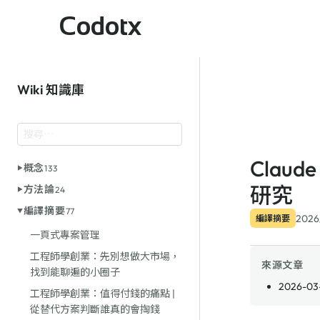
Codotx
Wiki 知識庫
Claud
概念
133
研究
方法論
24
編譯摘要
77
2026
編譯摘要
一頁式專案管理
工程師學創業：先別想做大市場，
來源文章
找到能聊遍的小圈子
2026-03-
工程師學創業：值得付錢的痛點 |
從替代方案判斷誰真的會掏錢