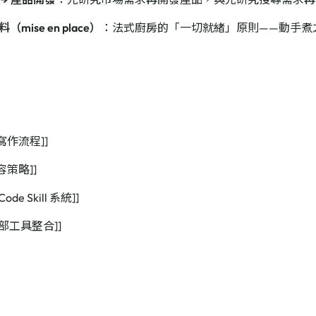
mise en place）
：法式廚房的「一切就緒」原則——動手煮
念
助寫作流程]]
內容策略]]
 Code Skill 系統]]
外部工具整合]]