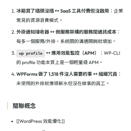
冰箱買了插頭沒插 ↔ SaaS 工具付費但沒啟用
：企業
常見的資源浪費模式。
外掛通知接收器 ↔ 微服務架構的服務間通訊成本
：
每多一個服務/外掛，系統間的溝通開銷就增加。
↔ 應用效能監控（APM）
：WP-CLI
wp profile
的 profile 功能本質上是一個輕量級 APM。
WPForms 做了 1,518 件沒人需要的事 ↔ 組織冗員
：
未使用的外掛就像領薪水但沒在做事的員工。
關聯概念
[[WordPress 效能優化]]