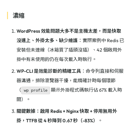
濃縮
WordPress 效能問題大多不是主機太差，而是快取
沒連上、外掛太多、缺少維護
：實際案例中 Redis 已
安裝但未連線（冰箱買了插頭沒插）、42 個啟用外
掛中有未使用的仍在每次載入時執行。
WP-CLI 是效能診斷的精確工具
：命令列直接和伺服
器溝通，排除瀏覽器干擾，能精確計時每個環節
（
顯示外掛程式碼執行佔 67% 載入時
wp profile
間）。
關鍵數據：啟用 Redis + Nginx 快取 + 停用無用外
掛，TTFB 從 4 秒降到 0.67 秒（-83%）
。