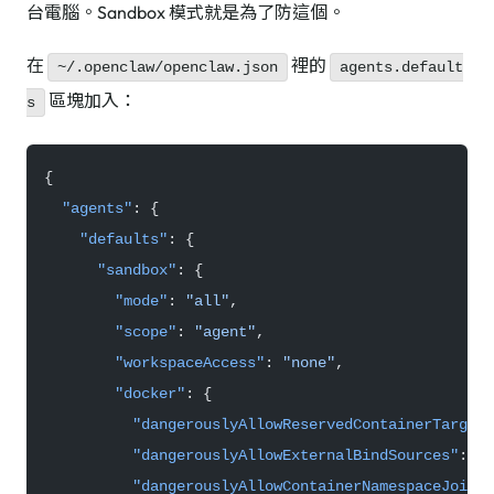
台電腦。Sandbox 模式就是為了防這個。
在
裡的
~/.openclaw/openclaw.json
agents.default
區塊加入：
s
{
  "agents"
: {
    "defaults"
: {
      "sandbox"
: {
        "mode"
: 
"all"
,
        "scope"
: 
"agent"
,
        "workspaceAccess"
: 
"none"
,
        "docker"
: {
          "dangerouslyAllowReservedContainerTargets
          "dangerouslyAllowExternalBindSources"
: 
fa
          "dangerouslyAllowContainerNamespaceJoin"
: