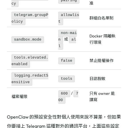
pairing
准
cy
telegram.groupP
allowlis
群組白名單制
olicy
t
non-mai
Docker 隔離執
或
sandbox.mode
n
al
行環境
l
tools.elevated.
禁止提權操作
false
enabled
logging.redactS
日誌脫敏
tools
ensitive
/
只有 owner 能
600
7
檔案權限
讀寫
00
OpenClaw 的預設安全性對個人使用來說不算差，但如果
你要接上 Telegram 這種對外的通訊平台，上面這些設定