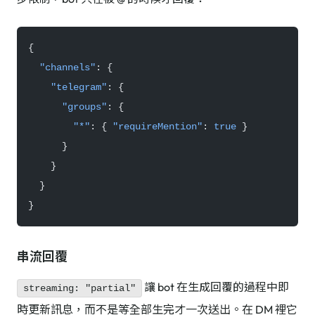
{
  "channels"
: {
    "telegram"
: {
      "groups"
: {
        "*"
: { 
"requireMention"
: 
true
 }
      }
    }
  }
}
串流回覆
讓 bot 在生成回覆的過程中即
streaming: "partial"
時更新訊息，而不是等全部生完才一次送出。在 DM 裡它