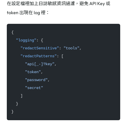
在設定檔裡加上日誌敏感資訊過濾，避免 API Key 或
token 出現在 log 裡：
{
  "logging"
: {
    "redactSensitive"
: 
"tools"
,
    "redactPatterns"
: [
      "api[_-]?key"
,
      "token"
,
      "password"
,
      "secret"
    ]
  }
}