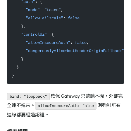
    "auth"
: {
      "mode"
: 
"token"
,
      "allowTailscale"
: 
false
    },
    "controlUi"
: {
      "allowInsecureAuth"
: 
false
,
      "dangerouslyAllowHostHeaderOriginFallback"
: 
f
    }
  }
}
確保 Gateway 只監聽本機，外部完
bind: "loopback"
全連不進來。
則強制所有
allowInsecureAuth: false
連線都要經過認證。