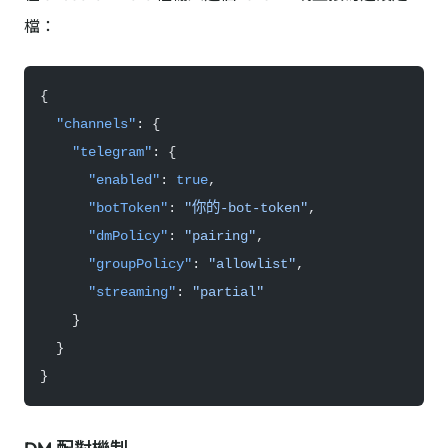
檔：
{
  "channels"
: {
    "telegram"
: {
      "enabled"
: 
true
,
      "botToken"
: 
"你的-bot-token"
,
      "dmPolicy"
: 
"pairing"
,
      "groupPolicy"
: 
"allowlist"
,
      "streaming"
: 
"partial"
    }
  }
}