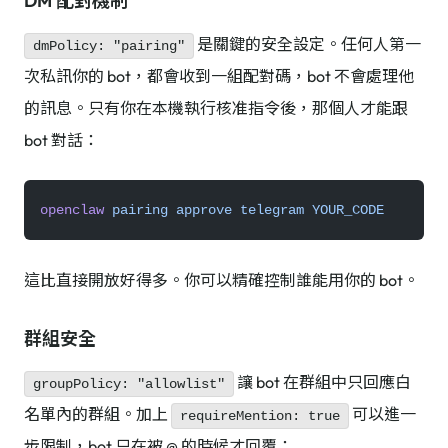
DM 配對機制
是關鍵的安全設定。任何人第一
dmPolicy: "pairing"
次私訊你的 bot，都會收到一組配對碼，bot 不會處理他
的訊息。只有你在本機執行核准指令後，那個人才能跟
bot 對話：
openclaw
 pairing
 approve
 telegram
 YOUR_CODE
這比直接開放好得多。你可以精確控制誰能用你的 bot。
群組安全
讓 bot 在群組中只回應白
groupPolicy: "allowlist"
名單內的群組。加上
可以進一
requireMention: true
步限制，bot 只在被 @ 的時候才回覆：