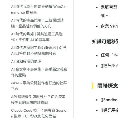
AI 時代我為什麼還是選擇 WooCo
家庭智慧
mmerce 做電商
護。
AI 時代的產品策略：三個模型越
企業 VP
強、產品越有價值的方向
AI 時代的焦慮 | 與其追逐工具迭
代，不如用 AI 加深專業
知識可遷移
AI 時代怎麼跟工程師提需求 | 別把
AI 回答原封不動貼給開發者
任何「本機
AI 浪潮給我的低潮
[[通訊
AI 寫文章不是偷懶，是重新定義寫
作的起點
aiker - 專為公開創作者打造的社群
關聯概
平台
API 驗證機制怎麼設計？從金流串
[[Sandb
接學到的三層防護實戰
[[通訊平台
Claude Code 技巧：跨專案 Sessio
n 搜尋，0.1 秒找到任何對話