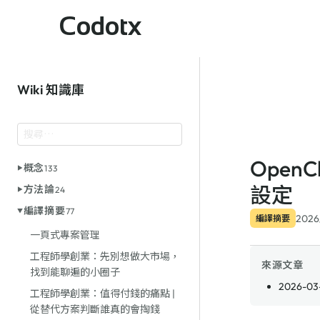
Codotx
Wiki 知識庫
Open
概念
133
設定
方法論
24
編譯摘要
77
2026
編譯摘要
一頁式專案管理
工程師學創業：先別想做大市場，
來源文章
找到能聊遍的小圈子
2026-03
工程師學創業：值得付錢的痛點 |
從替代方案判斷誰真的會掏錢