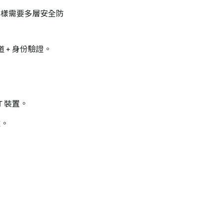
時同樣需要多層安全防
隧道 + 身份驗證。
T 裝置。
離。