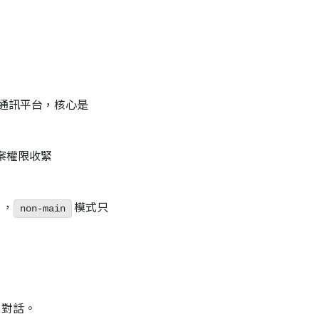
m 等通訊平台，核心是
檔案權限收緊
），
模式只
non-main
 對話。