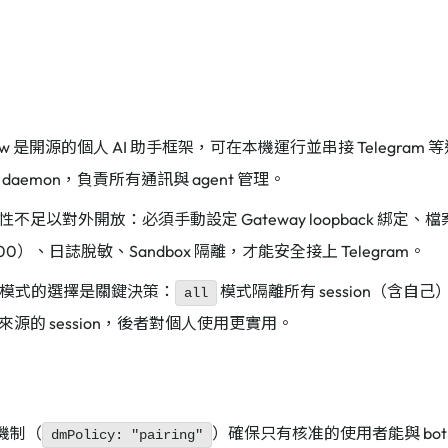
law 是開源的個人 AI 助手框架，可在本機運行並串接 Telegra
y daemon，負責所有通訊與 agent 管理。
不足以對外開放：必須手動設定 Gateway loopback 綁定、
700）、日誌脫敏、Sandbox 隔離，才能安全接上 Telegram。
ox 模式的選擇是關鍵決策：
模式隔離所有 session（含自己
all
來源的 session，後者對個人使用更實用。
對機制（
）確保只有核准的使用者能與 bot
dmPolicy: "pairing"