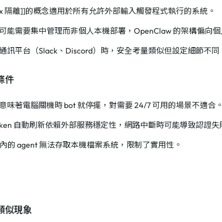
dbox 隔離]]的概念適用於所有允許外部輸入觸發程式執行的系統。
可能需要集中管理而非個人本機部署，OpenClaw 的架構偏向
通訊平台（Slack、Discord）時，安全考量類似但設定細節不同
條件
意味著電腦關機時 bot 就停擺，對需要 24/7 可用的場景不適合
h token 自動刷新依賴外部服務穩定性，網路中斷時可能導致認證失
ox 內的 agent 無法存取本機檔案系統，限制了實用性。
類似現象