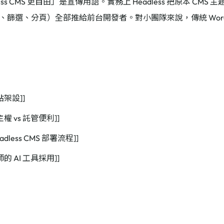
less CMS 更自由」是宣傳用語。實務上 Headless 把原本 CM
、篩選、分頁）全部推給前台開發者。對小團隊來說，傳統 WordP
念
站架設]]
權 vs 託管便利]]
adless CMS 部署流程]]
的 AI 工具採用]]