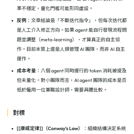
準不穩定，量化門檻可能形同虛設。
反例
：文章結論是「不斷迭代指令」，但每次迭代都
是人工介入修正方向。如果 agent 能自行發現流程問
題並調整（meta-learning），才算真正的自主協
作。目前本質上還是人類管理 AI 團隊，而非 AI 自主
運作。
成本考量
：八個 agent 同時運行的 token 消耗被提及
但未量化。對小團隊而言，AI agent 團隊的成本是否
低於僱用一位兼職設計師，需要具體比較。
對標
[[康威定律]]（Conway’s Law）
：組織結構決定系統