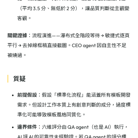
（平均 3.5 分、無低於 2 分），讓品質判斷從主觀變
客觀。
關鍵證據
：流程演進——瀑布式全階段等待 → 敏捷式逐頁
平行 → 去掉線框稿直接截圖。CEO agent 因自主性不足
被繞過。
質疑
前提假設
：假設「標準化流程」能涵蓋所有模板開發
需求。但設計工作本質上有創意判斷的成分，過度標
準化可能導致模板風格同質化。
邊界條件
：六維評分由 QA agent（也是 AI）執行，
AI 評 AI 的可靠性未經驗證。若 QA agent 的評分標