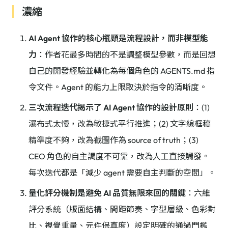
濃縮
AI Agent 協作的核心瓶頸是流程設計，而非模型能
力
：作者花最多時間的不是調整模型參數，而是回想
自己的開發經驗並轉化為每個角色的 AGENTS.md 指
令文件。Agent 的能力上限取決於指令的清晰度。
三次流程迭代揭示了 AI Agent 協作的設計原則
：(1)
瀑布式太慢，改為敏捷式平行推進；(2) 文字線框稿
精準度不夠，改為截圖作為 source of truth；(3)
CEO 角色的自主調度不可靠，改為人工直接觸發。
每次迭代都是「減少 agent 需要自主判斷的空間」。
量化評分機制是避免 AI 品質無限來回的關鍵
：六維
評分系統（版面結構、間距節奏、字型層級、色彩對
比、視覺重量、元件保真度）設定明確的通過門檻