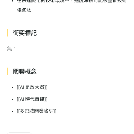
在快速變化的技術環境中，過度深耕可能被整個技術
棧淘汰
衝突標記
無。
關聯概念
[[AI 是放大器]]
[[AI 時代自律]]
[[多巴胺開發陷阱]]