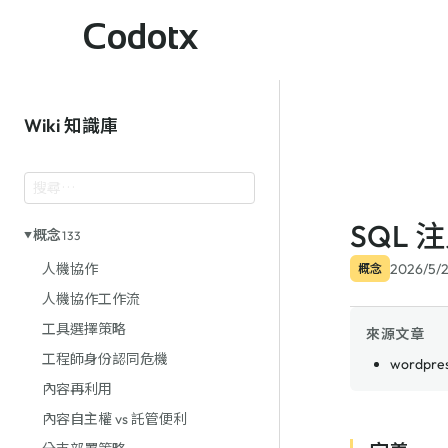
Codotx
Wiki 知識庫
SQL 
概念
133
2026/5/
人機協作
概念
人機協作工作流
工具選擇策略
來源文章
工程師身份認同危機
wordpres
內容再利用
內容自主權 vs 託管便利