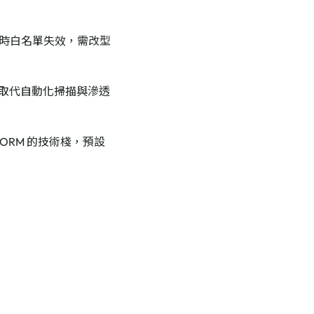
時白名單失效，需改型
不取代自動化掃描與滲透
有 ORM 的技術棧，預設