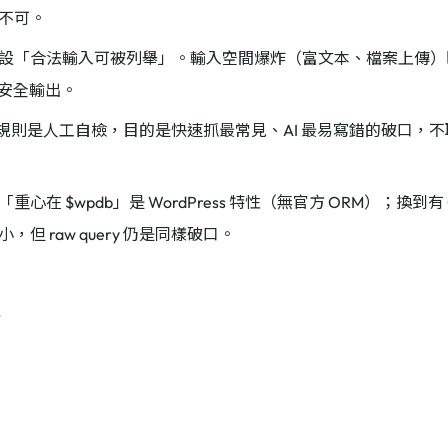
不可。
設「合法輸入可被列舉」。輸入空間爆炸（富文本、檔案上傳）
 安全輸出。
查規則是人工自檢，目的是快速抓最常見、AI 最易寫錯的破口，
重心在 $wpdb」是 WordPress 特性（無官方 ORM）；換到
，但 raw query 仍是同樣破口。
記
念