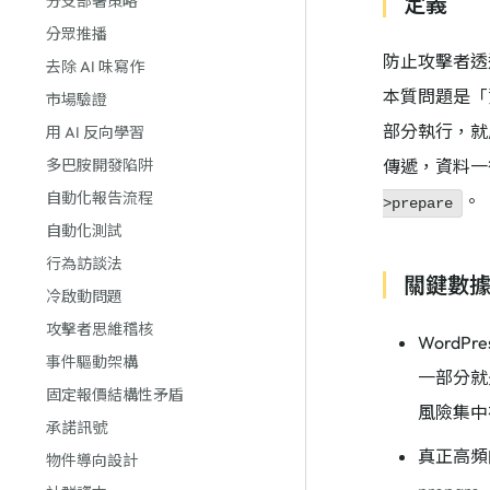
定義
分支部署策略
分眾推播
防止攻擊者透
去除 AI 味寫作
本質問題是「
市場驗證
部分執行，就成
用 AI 反向學習
多巴胺開發陷阱
傳遞，資料一
自動化報告流程
。
>prepare
自動化測試
行為訪談法
關鍵數
冷啟動問題
攻擊者思維稽核
WordP
事件驅動架構
一部分就是
固定報價結構性矛盾
風險集中在「
承諾訊號
真正高頻的
物件導向設計