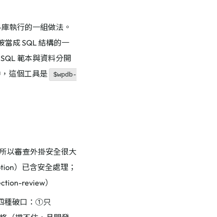
料庫執行的一組做法。
成 SQL 結構的一
 SQL 範本與資料分開
 中，這個工具是
$wpdb-
QL，所以審查外掛安全很大
option）已含安全處理；
on-review）
」的四種破口：①只