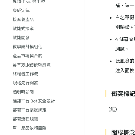
專精化 vs. 通用型
補，缺一
康威定律
白名單假
接案養產品
別驗證 +
敏捷式接案
敏捷開發
4 條審
教學設計模組化
測試。
產品市場契合度
此風險的「
第三方服務依賴風險
注入面較小
終端機工作流
規格先行開發
透明時薪制
衝突標
通訊平台 Bot 安全設計
（無）
部署平台帳號綁定
部署流程規範
單一產品依賴風險
關聯概