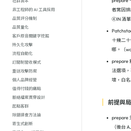
prepa
社群資本
者常因排序
非工程師的 AI 工具採用
品質評分機制
④IN 清單
品質量化
Patchs
客戶原音關鍵字挖掘
十幾二十
持久化攻擊
哪。（word
流程自動化
prep
訂閱制營收模式
法選項，不
重送攻擊防禦
壞，白名單仍
個人品牌經營
值得付錢的痛點
脈絡檔案貫穿設計
前提與
起點客群
除錯排查方法論
prep
寄生式創新
（後台 A