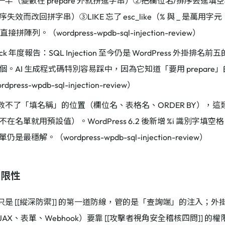
re 一半（變數在 prepare 外就拼進字串）②把欄位名/排序丟
失效而改回拼字串）③LIKE 忘了 esc_like（% 與 _ 是萬用字元，
直接拼陣列。（wordpress-wpdb-sql-injection-review）
tack 年度報告：SQL Injection 至今仍是 WordPress 外掛
個。AI 生成程式碼特別容易踩中，因為它知道「要用 prepar
press-wpdb-sql-injection-review）
are 救不了「填名稱」的位置（欄位名、表格名、ORDER BY）
在名單就用預設值）。WordPress 6.2 後新增 %i 識別字
是最穩解。（wordpress-wpdb-sql-injection-review）
局限性
are 只是 [[縱深防禦]] 的第一道防線，管的是「查詢端」的注入
JAX、表單、Webhook）要靠 [[攻擊者視角安全稽核四問]] 