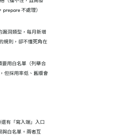
進填空格（擋不住，且開發
prepare 不處理）
排名前五的漏洞類型，每月新增
e」的規則，卻不懂死角在
，這類要用白名單（列舉合
填空格，但採用率低、舊版會
；外掛還有「寫入端」入口
的權限與白名單。兩者互