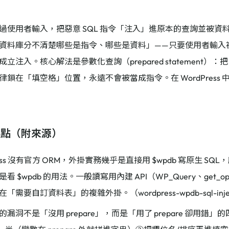
過使用者輸入，把惡意 SQL 指令「注入」進原本的查詢並被資
資料庫分不清楚哪些是指令、哪些是資料」——只要使用者輸入被當
立注入。核心解法是參數化查詢（prepared statement）：把
律鎖在「填空格」位置，永遠不會被當成指令。在 WordPress
據點（附來源）
ress 沒有官方 ORM，外掛實務幾乎是直接用 $wpdb 寫原生 S
看 $wpdb 的用法。一般讀寫用內建 API（WP_Query、get_
需要自訂資料表」的複雜外掛。（wordpress-wpdb-sql-injecti
漏洞不是「沒用 prepare」，而是「用了 prepare 卻用錯