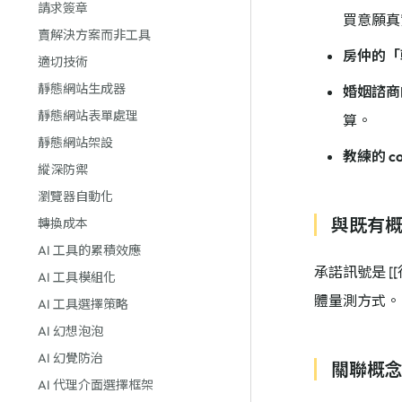
請求簽章
買意願真
賣解決方案而非工具
房仲的「
適切技術
靜態網站生成器
婚姻諮商
靜態網站表單處理
算。
靜態網站架設
教練的 com
縱深防禦
瀏覽器自動化
與既有
轉換成本
AI 工具的累積效應
承諾訊號是 [
AI 工具模組化
體量測方式。
AI 工具選擇策略
AI 幻想泡泡
AI 幻覺防治
關聯概
AI 代理介面選擇框架