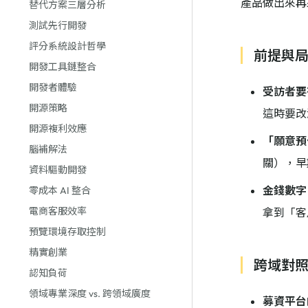
產品做出來再
替代方案三層分析
測試先行開發
評分系統設計哲學
前提與
開發工具鏈整合
開發者體驗
受訪者要
開源策略
這時要改
開源複利效應
「願意預
腦補解法
關），早
資料驅動開發
金錢數字 
零成本 AI 整合
電商客服效率
拿到「客
預覽環境存取控制
精實創業
跨域對
認知負荷
領域專業深度 vs. 跨領域廣度
募資平台