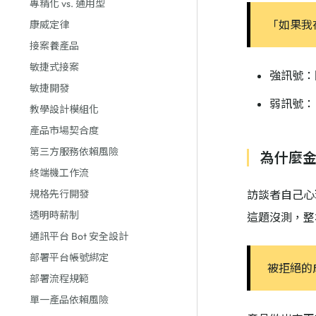
專精化 vs. 通用型
「如果我
康威定律
接案養產品
敏捷式接案
強訊號：
敏捷開發
弱訊號：
教學設計模組化
產品市場契合度
第三方服務依賴風險
為什麼
終端機工作流
規格先行開發
訪談者自己心
透明時薪制
這題沒測，整
通訊平台 Bot 安全設計
部署平台帳號綁定
被拒絕的
部署流程規範
單一產品依賴風險