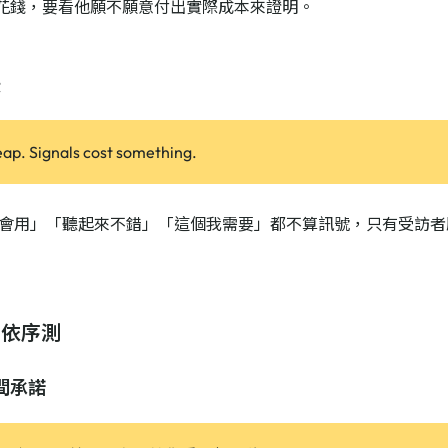
花錢，要看他願不願意付出實際成本來證明。
訣
heap. Signals cost something.
會用」「聽起來不錯」「這個我需要」都不算訊號，只有受訪者
諾依序測
間承諾