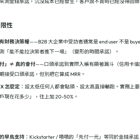
來測金錢承諾，沉沒成本已經發生，客戶說不買時已經沒得回頭
局限性
有財務決策權
——B2B 大企業中受訪者通常是 end user 不是 b
測「能不能拉決策者進下一場」（變形的時間承諾）。
付」≠ 真的會付
——口頭承諾到實際入帳有顯著漏斗（信用卡填
期接受口頭承諾，但別把它算成 MRR。
X 怎麼定
：設太低任何人都會點頭、設太高直接嚇跑。實務上要
戶現在花多少」，往上加 20-50%。
照
的早鳥支持
：Kickstarter / 嘖嘖的「先付一元」等同於金