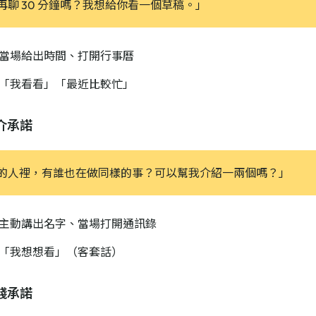
再聊 30 分鐘嗎？我想給你看一個草稿。」
當場給出時間、打開行事曆
「我看看」「最近比較忙」
介承諾
的人裡，有誰也在做同樣的事？可以幫我介紹一兩個嗎？」
主動講出名字、當場打開通訊錄
「我想想看」（客套話）
錢承諾