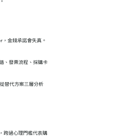
。
uyer，金錢承諾會失真。
錯、發票流程、採購卡
從替代方案三層分析
錢承諾，跨過心理門檻代表購