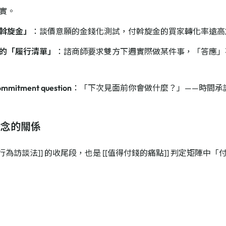
實。
斡旋金」
：談價意願的金錢化測試，付斡旋金的買家轉化率遠高
的「履行清單」
：諮商師要求雙方下週實際做某件事，「答應」
mitment question
：「下次見面前你會做什麼？」——時間承
概念的關係
[行為訪談法]] 的收尾段，也是 [[值得付錢的痛點]] 判定矩陣中
念