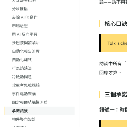
分支部署策略
論——話不用
分眾推播
去除 AI 味寫作
核心口
市場驗證
用 AI 反向學習
多巴胺開發陷阱
Talk is c
自動化報告流程
自動化測試
訪談中所有「
行為訪談法
回應才算。
冷啟動問題
攻擊者思維稽核
三個承
事件驅動架構
固定報價結構性矛盾
訊號一：時
承諾訊號
物件導向設計