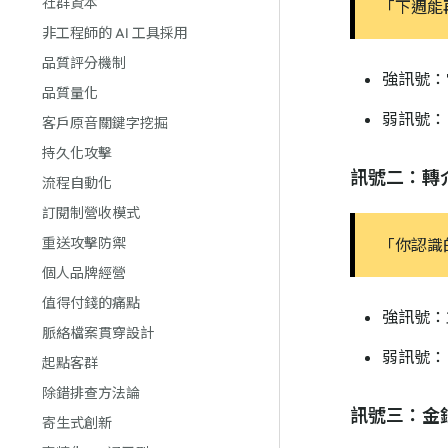
社群資本
「下週能
非工程師的 AI 工具採用
品質評分機制
強訊號：
品質量化
弱訊號：
客戶原音關鍵字挖掘
持久化攻擊
訊號二：轉
流程自動化
訂閱制營收模式
重送攻擊防禦
「你認識
個人品牌經營
值得付錢的痛點
強訊號：
脈絡檔案貫穿設計
弱訊號：
起點客群
除錯排查方法論
訊號三：金
寄生式創新