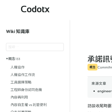
Codotx
Wiki 知識庫
承諾訊
概念
133
Commi
人機協作
概念
人機協作工作流
工具選擇策略
來源文章
工程師身份認同危機
engineer
內容再利用
內容自主權 vs 託管便利
訪談收尾時要