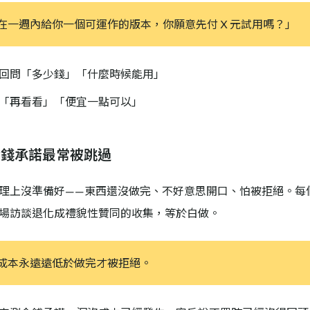
在一週內給你一個可運作的版本，你願意先付 X 元試用嗎？」
回問「多少錢」「什麼時候能用」
「再看看」「便宜一點可以」
金錢承諾最常被跳過
理上沒準備好——東西還沒做完、不好意思開口、怕被拒絕。每
場訪談退化成禮貌性贊同的收集，等於白做。
成本永遠遠低於做完才被拒絕。