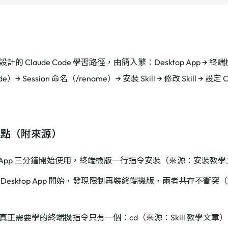
的 Claude Code 學習路徑，由簡入繁：Desktop App → 終
e）→ Session 命名（/rename）→ 安裝 Skill → 修改 Skill → 設定
據點（附來源）
top App 三分鐘開始使用，終端機版一行指令安裝（來源：安裝教
 Desktop App 開始，發現限制再裝終端機版，兩者共存不衝
真正需要學的終端機指令只有一個：cd（來源：Skill 教學文章）