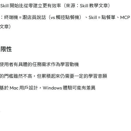
Skill 開始比從零建立更有效率（來源：Skill 教學文章）
終端機 = 跟店員說話（vs 觸控點餐機）、Skill = 點餐單、MC
教學文章）
局限性
使用者有具體的任務需求作為學習動機
的門檻雖然不高，但累積起來仍需要一定的學習意願
於 Mac 用戶設計，Windows 體驗可能有差異
記