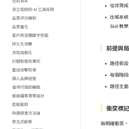
社群資本
從改現成 
非工程師的 AI 工具採用
比喻系統：
品質評分機制
Skill 
品質量化
客戶原音關鍵字挖掘
持久化攻擊
前提與
流程自動化
訂閱制營收模式
路徑假設
重送攻擊防禦
每個階段
個人品牌經營
路徑主要基
值得付錢的痛點
脈絡檔案貫穿設計
起點客群
衝突標
除錯排查方法論
寄生式創新
無明確衝突。