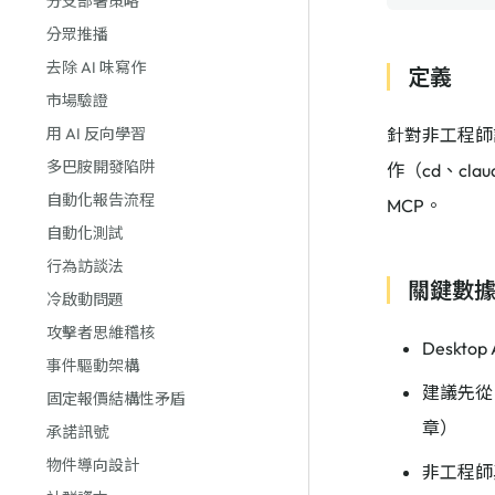
分支部署策略
分眾推播
去除 AI 味寫作
定義
市場驗證
用 AI 反向學習
針對非工程師設計
多巴胺開發陷阱
作（cd、claud
自動化報告流程
MCP。
自動化測試
行為訪談法
關鍵數
冷啟動問題
攻擊者思維稽核
Desk
事件驅動架構
建議先從
固定報價結構性矛盾
章）
承諾訊號
物件導向設計
非工程師