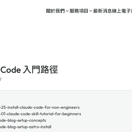
關於我們
服務項目
最新消息
線上電子
e Code 入門路徑
7
25-install-claude-code-for-non-engineers
01-claude-code-skill-tutorial-for-beginners
ode-blog-setup-concepts
de-blog-setup-astro-install