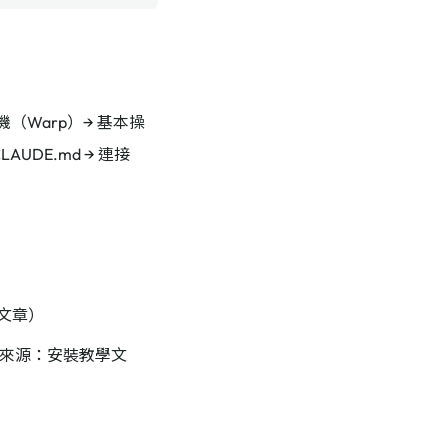
端機（Warp）→ 基本操
 CLAUDE.md → 連接
學文章）
突（來源：安裝教學文