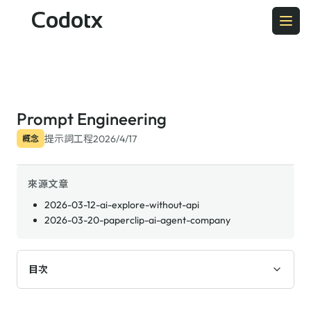
Codotx
Prompt Engineering
提示詞工程
2026/4/17
概念
來源文章
2026-03-12-ai-explore-without-api
2026-03-20-paperclip-ai-agent-company
目次