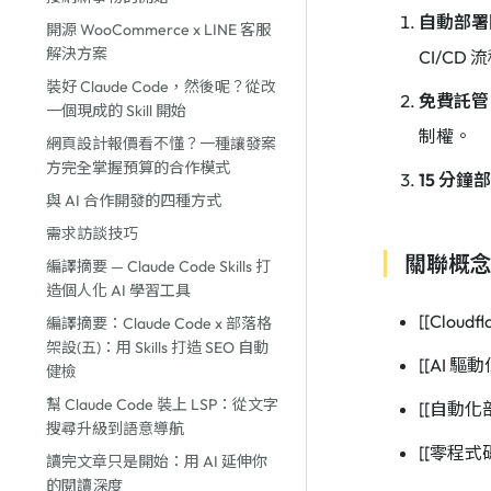
自動部署閉環
開源 WooCommerce x LINE 客服
解決方案
CI/CD 
裝好 Claude Code，然後呢？從改
免費託管
一個現成的 Skill 開始
制權。
網頁設計報價看不懂？一種讓發案
方完全掌握預算的合作模式
15 分鐘
與 AI 合作開發的四種方式
需求訪談技巧
關聯概
編譯摘要 — Claude Code Skills 打
造個人化 AI 學習工具
[[Cloudf
編譯摘要：Claude Code x 部落格
架設(五)：用 Skills 打造 SEO 自動
[[AI 驅
健檢
幫 Claude Code 裝上 LSP：從文字
[[自動化
搜尋升級到語意導航
[[零程式
讀完文章只是開始：用 AI 延伸你
的閱讀深度