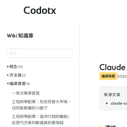
Codotx
Wiki 知識庫
Clau
概念
133
方法論
25
2026
編譯摘要
編譯摘要
78
一頁式專案管理
來源文章
工程師學創業：先別想做大市場，
claude-c
找到能聊遍的小圈子
工程師學創業：值得付錢的痛點 |
從替代方案判斷誰真的會掏錢