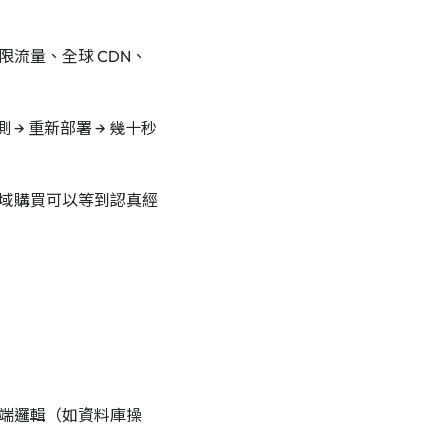
限流量、全球 CDN、
自動偵測 → 重新部署 → 幾十秒
域購買可以等到認真經
端邏輯（如資料庫操