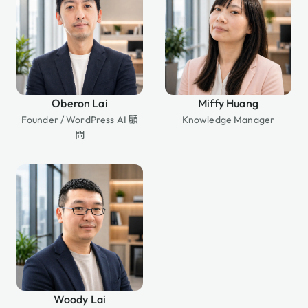
Oberon Lai
Miffy Huang
Founder / WordPress AI 顧
Knowledge Manager
問
Woody Lai