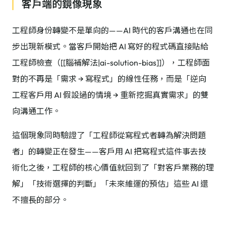
客戶端的鏡像現象
工程師身份轉變不是單向的——AI 時代的客戶溝通也在同
步出現新模式。當客戶開始把 AI 寫好的程式碼直接貼給
工程師檢查（[[腦補解法|ai-solution-bias]]），工程師面
對的不再是「需求 → 寫程式」的線性任務，而是「逆向
工程客戶用 AI 假設過的情境 → 重新挖掘真實需求」的雙
向溝通工作。
這個現象同時驗證了「工程師從寫程式者轉為解決問題
者」的轉變正在發生——客戶用 AI 把寫程式這件事去技
術化之後，工程師的核心價值就回到了「對客戶業務的理
解」「技術選擇的判斷」「未來維運的預估」這些 AI 還
不擅長的部分。