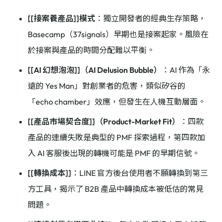
[[接案養產品]]模式
：獨立開發者的經典生存策略，
Basecamp（37signals）早期也是接案起家。風險在
於接案與產品的時間分配難以平衡。
[[AI 幻想泡泡]]（AI Delusion Bubble）
：AI 作為「永
遠的 Yes Man」對創業者的危害，類似矽谷的
「echo chamber」效應，但發生在人機互動層面。
[[產品市場契合度]]（Product-Market Fit）
：四款
產品的連續失敗是典型的 PMF 探索過程，第四款加
入 AI 客服後出現的轉機可能是 PMF 的早期信號。
[[轉換成本]]
：LINE 官方後台使用者不願轉換到第三
方工具，揭示了 B2B 產品中轉換成本被低估的常見
問題。