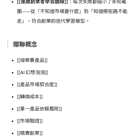
[[連續創業者學習曲線]]
：每次失敗都縮小了未知範
圍——從「不知道市場要什麼」到「知道哪些路不能
走」，符合創業的迭代學習模型。
關聯概念
[[接案養產品]]
[[AI 幻想泡泡]]
[[產品市場契合度]]
[[轉換成本]]
[[單一產品依賴風險]]
[[市場驗證]]
[[精實創業]]