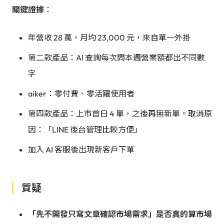
關鍵證據
：
年營收 28 萬，月均 23,000 元，來自單一外掛
第二款產品：AI 查詢每次問本週營業額都出不同數
字
aiker：零付費、零活躍使用者
第四款產品：上市首日 4 單，之後再無新單。取消原
因：「LINE 後台管理比較方便」
加入 AI 客服後出現新客戶下單
質疑
「先不開發只寫文章確認市場需求」是否真的算市場