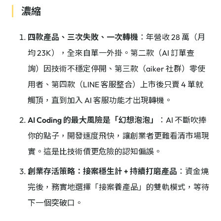
濃縮
四款產品、三次失敗、一次轉機
：年營收 28 萬（月
均 23K），全來自單一外掛。第二款（AI 訂單查
詢）因技術不穩定停開、第三款（aiker 社群）零使
用者、第四款（LINE 客服整合）上市後只賣 4 單就
觸頂，直到加入 AI 客服功能才出現轉機。
AI Coding 的最大風險是「幻想泡泡」
：AI 不斷吹捧
你的點子，開發速度飛快，讓創業者更難看清市場現
實。這是比技術債更危險的認知偏誤。
創業存活策略：接案穩生計 + 持續打磨產品
：資金燒
完後，務實地選擇「接案養產品」的雙軌模式，等待
下一個突破口。