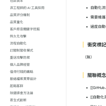
社群資本
自動化流
非工程師的 AI 工具採用
品質評分機制
需要維護 w
品質量化
過度自動
客戶原音關鍵字挖掘
持久化攻擊
流程自動化
衝突標
訂閱制營收模式
（無）
重送攻擊防禦
個人品牌經營
值得付錢的痛點
關聯概
脈絡檔案貫穿設計
起點客群
[[GitHub 
除錯排查方法論
[[自動化
寄生式創新