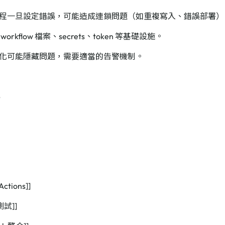
程一旦設定錯誤，可能造成連鎖問題（如重複寫入、錯誤部署）
orkflow 檔案、secrets、token 等基礎設施。
化可能隱藏問題，需要適當的告警機制。
記
念
Actions]]
測試]]