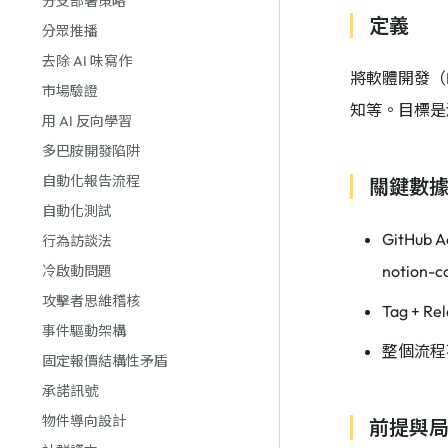
分支部署策略
定義
分眾推播
去除 AI 味寫作
將軟體開發（
市場驗證
知等。目標是
用 AI 反向學習
多巴胺開發陷阱
自動化報告流程
關鍵數
自動化測試
GitHub
行為訪談法
notion-
冷啟動問題
攻擊者思維稽核
Tag + R
事件驅動架構
整個流程不
固定報價結構性矛盾
承諾訊號
物件導向設計
前提與