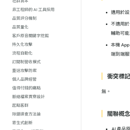
社群資本
非工程師的 AI 工具採用
適用於設
品質評分機制
不適用於
品質量化
輔助可能
客戶原音關鍵字挖掘
持久化攻擊
本機 Ap
流程自動化
端到端服
訂閱制營收模式
重送攻擊防禦
衝突標
個人品牌經營
值得付錢的痛點
無。
脈絡檔案貫穿設計
起點客群
關聯概
除錯排查方法論
寄生式創新
AI 產品