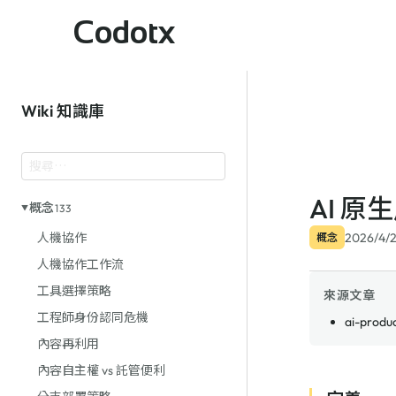
Codotx
Wiki 知識庫
AI 原
概念
133
2026/4/2
人機協作
概念
人機協作工作流
工具選擇策略
來源文章
工程師身份認同危機
ai-produ
內容再利用
內容自主權 vs 託管便利