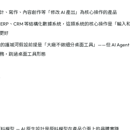
計、寫作、內容創作等「修改 AI 產出」為核心操作的產品
 ERP、CRM 等結構化數據系統，這類系統的核心操作是「輸入和查詢
更好
p 的護城河假設前提是「大廠不做細分桌面工具」——但 AI Age
務，跳過桌面工具形態
記
念
原料模型
— AI 原生設計是原料模型在產品介面上的具體實踐