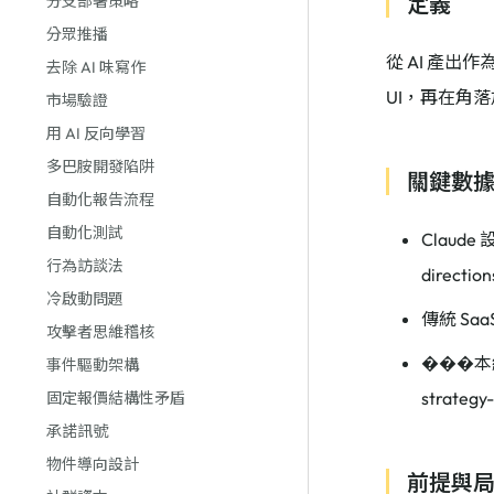
定義
分支部署策略
分眾推播
從 AI 產
去除 AI 味寫作
UI，再在角
市場驗證
用 AI 反向學習
多巴胺開發陷阱
關鍵數
自動化報告流程
自動化測試
Claude
行為訪談法
directio
冷啟動問題
傳統 SaaS
攻擊者思維稽核
���本結
事件驅動架構
strategy
固定報價結構性矛盾
承諾訊號
物件導向設計
前提與