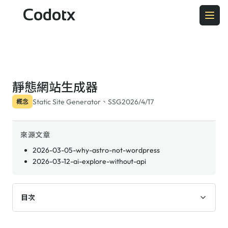
Codotx
靜態網站生成器
Static Site Generator、SSG
2026/4/17
概念
來源文章
2026-03-05-why-astro-not-wordpress
2026-03-12-ai-explore-without-api
目次