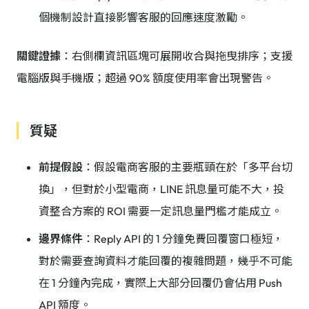
個機制設計直接影響客服的回應速度激勵。
關鍵證據
：右側欄資訊區塊可展開收合與拖曳排序；支援
電腦版與手機版；超過 90% 額度使用率會出現警告。
質疑
前提假設
：假設電商客服的主要瓶頸在於「多平台切
換」，但對於小型電商，LINE 訊息量可能不大，投
資整合方案的 ROI 需要一定訊息量門檻才能成立。
邊界條件
：Reply API 的 1 分鐘免費回覆窗口極短，
對於需要查詢資料才能回覆的複雜問題，幾乎不可能
在 1 分鐘內完成，實際上大部分回覆仍會佔用 Push
API 額度。