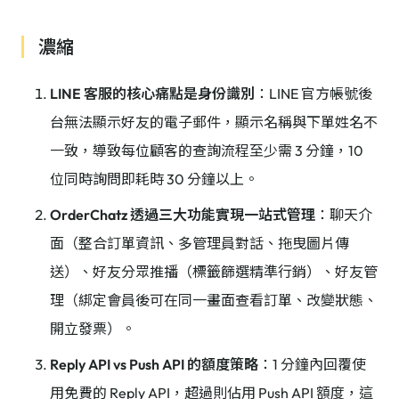
濃縮
LINE 客服的核心痛點是身份識別
：LINE 官方帳號後
台無法顯示好友的電子郵件，顯示名稱與下單姓名不
一致，導致每位顧客的查詢流程至少需 3 分鐘，10
位同時詢問即耗時 30 分鐘以上。
OrderChatz 透過三大功能實現一站式管理
：聊天介
面（整合訂單資訊、多管理員對話、拖曳圖片傳
送）、好友分眾推播（標籤篩選精準行銷）、好友管
理（綁定會員後可在同一畫面查看訂單、改變狀態、
開立發票）。
Reply API vs Push API 的額度策略
：1 分鐘內回覆使
用免費的 Reply API，超過則佔用 Push API 額度，這