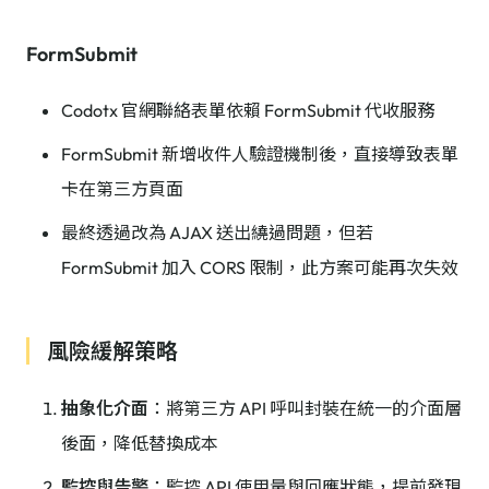
FormSubmit
Codotx 官網聯絡表單依賴 FormSubmit 代收服務
FormSubmit 新增收件人驗證機制後，直接導致表單
卡在第三方頁面
最終透過改為 AJAX 送出繞過問題，但若
FormSubmit 加入 CORS 限制，此方案可能再次失效
風險緩解策略
抽象化介面
：將第三方 API 呼叫封裝在統一的介面層
後面，降低替換成本
監控與告警
：監控 API 使用量與回應狀態，提前發現