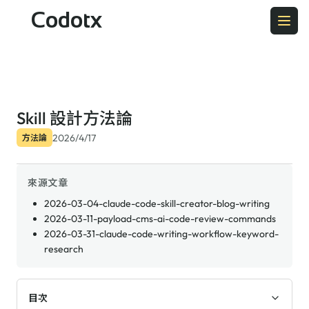
Codotx
Skill 設計方法論
2026/4/17
方法論
來源文章
2026-03-04-claude-code-skill-creator-blog-writing
2026-03-11-payload-cms-ai-code-review-commands
2026-03-31-claude-code-writing-workflow-keyword-
research
目次