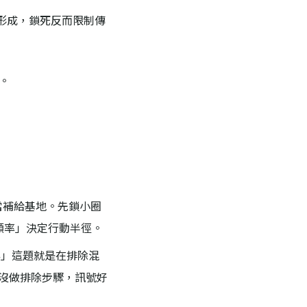
形成，鎖死反而限制傳
。
島當補給基地。先鎖小圈
觸頻率」決定行動半徑。
群」這題就是在排除混
的。沒做排除步驟，訊號好