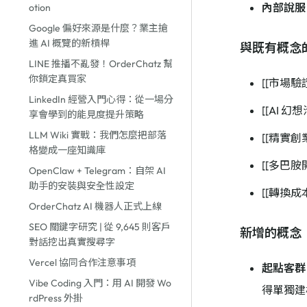
內部說服
otion
Google 偏好來源是什麼？業主搶
進 AI 概覽的新槓桿
與既有概念
LINE 推播不亂發！OrderChatz 幫
你鎖定真買家
[[市場
LinkedIn 經營入門心得：從一場分
[[AI 
享會學到的能見度提升策略
LLM Wiki 實戰：我們怎麼把部落
[[精實創業
格變成一座知識庫
[[多巴
OpenClaw + Telegram：自架 AI
助手的安裝與安全性設定
[[轉換
OrderChatz AI 機器人正式上線
SEO 關鍵字研究 | 從 9,645 則客戶
新增的概念
對話挖出真實搜尋字
Vercel 協同合作注意事項
起點客群（B
Vibe Coding 入門：用 AI 開發 Wo
得單獨建
rdPress 外掛