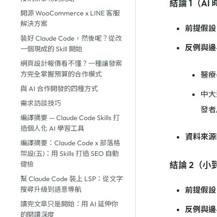
結論 1（A
開源 WooCommerce x LINE 客服
解決方案
前提假設
裝好 Claude Code，然後呢？從改
反例與邊
一個現成的 Skill 開始
網頁設計報價看不懂？一種讓發案
方完全掌握預算的合作模式
醫療
與 AI 合作開發的四種方式
中大
需求訪談技巧
發者
編譯摘要 — Claude Code Skills 打
造個人化 AI 學習工具
資料來源
編譯摘要：Claude Code x 部落格
架設(五)：用 Skills 打造 SEO 自動
結論 2（
健檢
幫 Claude Code 裝上 LSP：從文字
搜尋升級到語意導航
前提假設
讀完文章只是開始：用 AI 延伸你
反例與邊
的閱讀深度