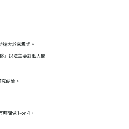
時遠大於寫程式。
轉移」說法主要對個人開
研究結論。
做 1-on-1。