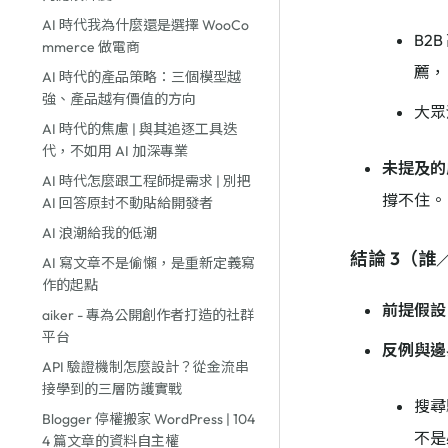
AI 時代我為什麼還是選擇 WooCo
B2
mmerce 做電商
薦，
AI 時代的產品策略：三個模型越
強、產品越有價值的方向
大眾
AI 時代的焦慮 | 與其追逐工具迭
代，不如用 AI 加深專業
未提及的
AI 時代怎麼跟工程師提需求 | 別把
撐不住。
AI 回答原封不動貼給開發者
AI 浪潮給我的低潮
結論 3（
AI 寫文章不是偷懶，是重新定義寫
作的起點
前提假設
aiker - 專為公開創作者打造的社群
平台
反例與邊
API 驗證機制怎麼設計？從金流串
接學到的三層防護實戰
搜尋
Blogger 停權搬家 WordPress | 104
不是
4 篇文章的資料自主權