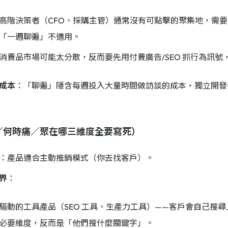
B 高階決策者（CFO、採購主管）通常沒有可點擊的聚集地，需要 cold o
「一週聊遍」不適用。
消費品市場可能太分散，反而要先用付費廣告/SEO 抓行為訊號
成本
：「聊遍」隱含每週投入大量時間做訪談的成本，獨立開發
誰／何時痛／聚在哪三維度全要寫死）
：產品適合主動推銷模式（你去找客戶）。
界
：
驅動的工具產品（SEO 工具、生產力工具）——客戶會自己搜
必要維度，反而是「他們搜什麼關鍵字」。