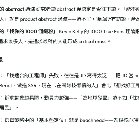
abstract 過濾
研究者讀 abstract 後決定是否往下讀。「
」就是 product abstract 過濾——過不了，後面所有訪談
的「找你的 1000 個鐵粉」
Kevin Kelly 的 1000 True Fans 理
求最多人，是追求最對的人能形成 critical mass。
景
：「找適合的工程師」失敗，往往是 JD 寫得太泛——把 JD 當 bea
 年 React、做過 SSR、現在卡在團隊技術債的人」會比「想找好
：訴求對象越具體，動員力越強——「為地球發聲」遠不如「住
居民」。
：選舉策略中的「基本盤定位」就是 beachhead——先鎖核