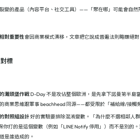
裂變的產品（內容平台、社交工具）——「聚在哪」可能會自然
相對重要性
會因商業模式漂移，文章把它說成普遍法則略嫌絕對
：對標
的灘頭堡作戰
D-Day 不是攻佔整個歐洲，是先拿下諾曼第半
的商業思維跟軍事 beachhead 同源——都受限於「補給線/接
的對照組設計
好的實驗要排除混淆變數。「為什麼不選相鄰人
保你打的是這個變數（例如「LINE Notify 停用」）而不是別
道是誰造成的。