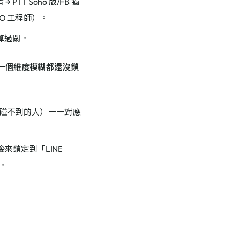
TT Soho 版/FB 獨
O 工程師）。
算過關。
一個維度模糊都還沒鎖
碰不到的人）一一對應
後來鎖定到「LINE
。