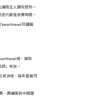
能不能讓陌生人讀完想到一
、產品迭代都是浪費時間。
論跟 beachhead 同邏輯
chhead 縮，鎖到
工程師」有效。
在某流域、每年看著河
心族群，再擴張到中間選