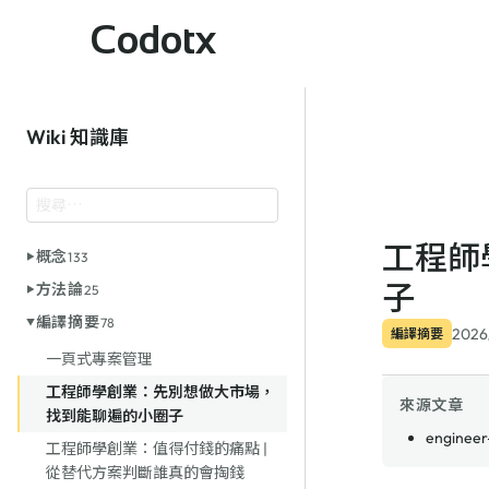
Codotx
Wiki 知識庫
工程師
概念
133
子
方法論
25
編譯摘要
78
2026
編譯摘要
一頁式專案管理
工程師學創業：先別想做大市場，
來源文章
找到能聊遍的小圈子
engineer
工程師學創業：值得付錢的痛點 |
從替代方案判斷誰真的會掏錢