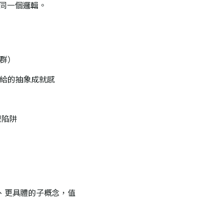
同一個邏輯。
客群）
I 給的抽象成就感
型陷阱
、更具體的子概念，值