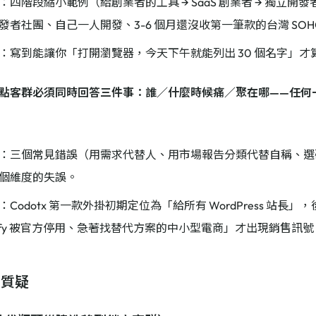
：四階段縮小範例（給創業者的工具 → SaaS 創業者 → 獨立開發者 → P
發者社團、自己一人開發、3-6 個月還沒收第一筆款的台灣 SOH
：寫到能讓你「打開瀏覽器，今天下午就能列出 30 個名字」才
點客群必須同時回答三件事：誰／什麼時候痛／聚在哪——任何
：三個常見錯誤（用需求代替人、用市場報告分類代替自稱、選
個維度的失誤。
：Codotx 第一款外掛初期定位為「給所有 WordPress 站長」，
tify 被官方停用、急著找替代方案的中小型電商」才出現銷售訊號
：質疑