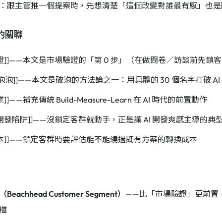
：跟主管推一個提案時，先想清楚「這個改變對誰最有感」也是
的關聯
驗證]]——本文是市場驗證的「第 0 步」（在做問卷／訪談前先鎖
幻想泡泡]]——本文是破泡的方法論之一：用具體的 30 個名字打破 A
]]——補充傳統 Build-Measure-Learn 在 AI 時代的前置動作
胺開發陷阱]]——沒鎖定客群就動手，正是讓 AI 開發爽感主導的典
成本]]——鎖定客群時要評估能不能繞過既有方案的轉換成本
eachhead Customer Segment）
——比「市場驗證」更前置
檔