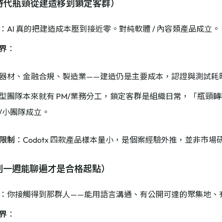
I 時代瓶頸從建造移到鎖定客群）
：AI 真的把建造成本壓到接近零。對純軟體 / 內容類產品成立。
界
：
器材、金融合規、製造業——建造仍是主要成本，認證與測試耗
型團隊本來就有 PM/業務分工，鎖定客群是組織日常，「瓶頸
/小團隊成立。
限制
：Codotx 四款產品樣本量小，是個案經驗外推，並非市場
小到一週能聊遍才是合格起點）
：你接觸得到那群人——能用語言溝通、有公開可達的聚集地、有時間
界
：