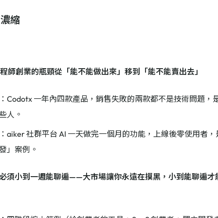
：濃縮
代工程師創業的瓶頸從「能不能做出來」移到「能不能賣出去」
：Codotx 一年內四款產品，銷售失敗的兩款都不是技術問題
些人。
：aiker 社群平台 AI 一天做完一個月的功能，上線後零使用
發」案例。
必須小到一週能聊遍——大市場讓你永遠在摸黑，小到能聊遍才