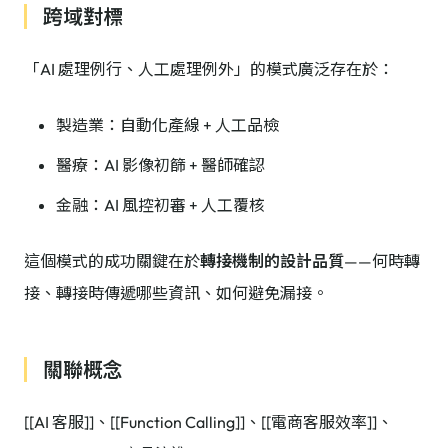
跨域對標
「AI 處理例行、人工處理例外」的模式廣泛存在於：
製造業：自動化產線 + 人工品檢
醫療：AI 影像初篩 + 醫師確認
金融：AI 風控初審 + 人工覆核
這個模式的成功關鍵在於
轉接機制的設計品質
——何時轉
接、轉接時傳遞哪些資訊、如何避免漏接。
關聯概念
[[AI 客服]]、[[Function Calling]]、[[電商客服效率]]、