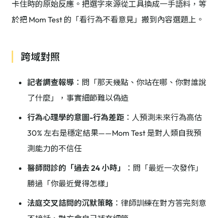
卡住時的原始反應。把選字來源從工具換成一手語料，等
於把 Mom Test 的「看行為不看意見」搬到內容選題上。
跨域對照
記者調查報導
：問「那天幾點、你站在哪、你對誰說
了什麼」，事實細節難以偽造
行為心理學的意圖-行為差距
：人預測未來行為高估
30% 左右是穩定結果——Mom Test 是對人類自我預
測能力的不信任
醫師問診的「過去 24 小時」
：問「最近一次發作」
勝過「你最近覺得怎樣」
法庭交叉詰問的沉默策略
：律師訓練在對方答完刻意