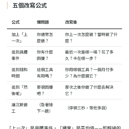
五個改寫公式
公式
爛問題
改寫後
加上「上
你通常怎
你上一次怎麼做？當時做了什
一次」
麼做？
麼？
追到具體
你有什麼
最近一次是哪一場？花了多
事件
困擾？
久？卡在哪一步？
追到錢和
這個工具
你用哪個工具？一個月付多
時間
有用嗎？
少？為什麼選它？
追到「然
那很困擾
那次之後你做了什麼去解決
後呢」
吧？
它？
讓沉默做
（急著接
（停頓三秒，等他多說）
工
下一題）
「上一次」是具體事件，「通常」是平均值——剪輯過的