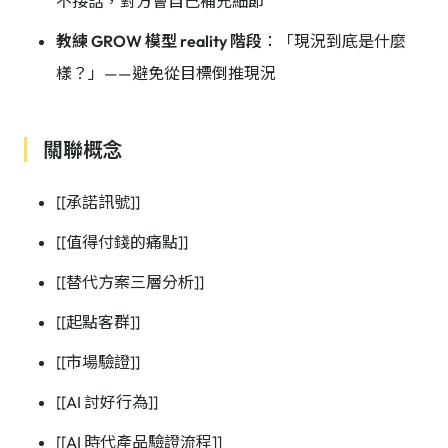
不接話，對方會自己補充細節
教練 GROW 模型 reality 階段
：「現況到底是什麼
樣？」——避免從目標倒推現況
關聯概念
[[承諾訊號]]
[[值得付錢的痛點]]
[[替代方案三層分析]]
[[起點客群]]
[[市場驗證]]
[[AI 討好行為]]
[[AI 時代產品驗證流程]]