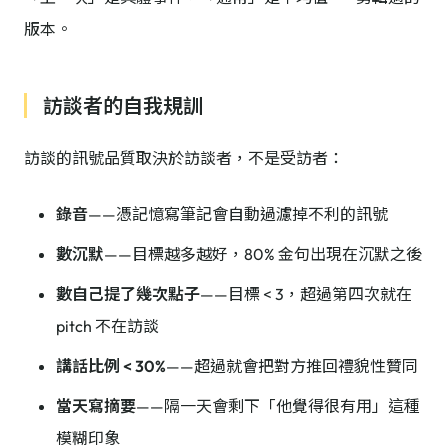
版本。
訪談者的自我規訓
訪談的訊號品質取決於訪談者，不是受訪者：
錄音
——憑記憶寫筆記會自動過濾掉不利的訊號
數沉默
——目標越多越好，80% 金句出現在沉默之後
數自己提了幾次點子
——目標 < 3，超過第四次就在
pitch 不在訪談
講話比例 < 30%
——超過就會把對方推回禮貌性贊同
當天寫摘要
——隔一天會剩下「他覺得很有用」這種
模糊印象