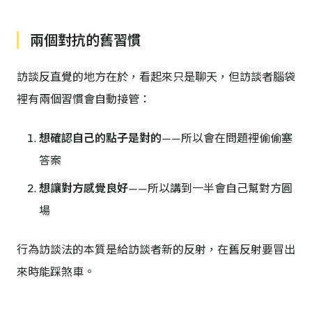
兩個對抗的舊習慣
訪談反直覺的地方在於，看起來只是聊天，但訪談者腦袋
裡有兩個習慣會自動接管：
想確認自己的點子是對的
——所以會在問題裡偷偷塞
答案
想讓對方感覺良好
——所以講到一半會自己幫對方圓
場
行為訪談法的本質是給訪談者新的反射，在舊反射要冒出
來時能踩煞車。