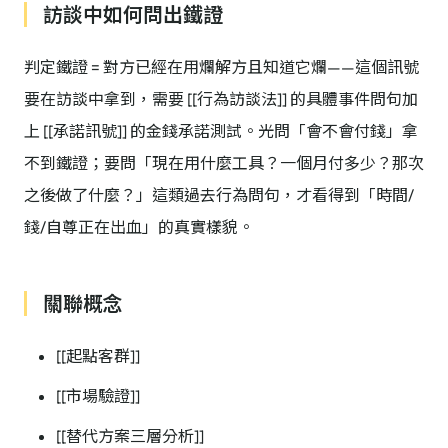
訪談中如何問出鐵證
判定鐵證 = 對方已經在用爛解方且知道它爛——這個訊號
要在訪談中拿到，需要 [[行為訪談法]] 的具體事件問句加
上 [[承諾訊號]] 的金錢承諾測試。光問「會不會付錢」拿
不到鐵證；要問「現在用什麼工具？一個月付多少？那次
之後做了什麼？」這類過去行為問句，才看得到「時間/
錢/自尊正在出血」的真實樣貌。
關聯概念
[[起點客群]]
[[市場驗證]]
[[替代方案三層分析]]