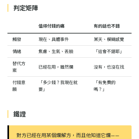
判定矩陣
值得付錢的痛
有的話也不錯
觸發
現在、具體事件
某天、模糊感覺
情緒
焦慮、生氣、丟臉
「這會不錯耶」
替代方
已經在用，雖然爛
沒有，也沒在找
案
付錢意
「多少錢？我現在就
「有免費的
願
要」
嗎？」
鐵證
對方已經在用某個爛解方，而且他知道它爛——