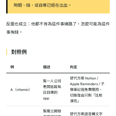
時間、錢、或自尊已經在出血。
反面也成立：他都不肯為這件事繞路了，怎麼可能為這件
事掏錢。
對照例
例
描述
判定
替代方案 Notion /
幫一人公司
Apple Reminders / 子
老闆追蹤每
A（vitamin）
彈筆記皆免費堪用，
日目標的
切換理由只剩「比較
app
漂亮」
幫獨立開發
替代方案語音轉文字