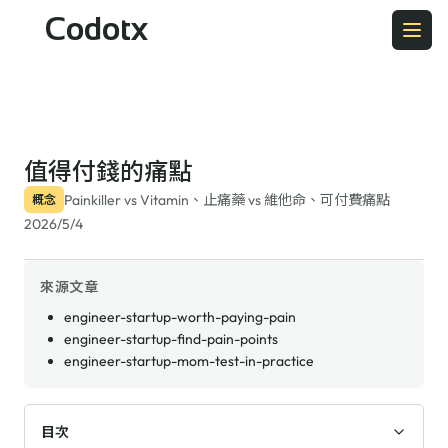
Codotx
值得付錢的痛點
Painkiller vs Vitamin、止痛藥 vs 維他命、可付費痛點
概念
2026/5/4
來源文章
engineer-startup-worth-paying-pain
engineer-startup-find-pain-points
engineer-startup-mom-test-in-practice
目次