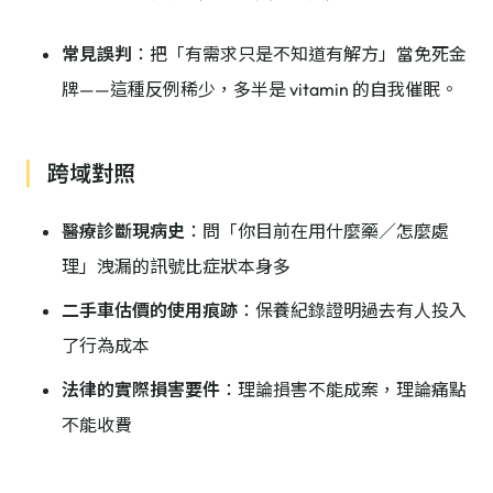
常見誤判
：把「有需求只是不知道有解方」當免死金
牌——這種反例稀少，多半是 vitamin 的自我催眠。
跨域對照
醫療診斷現病史
：問「你目前在用什麼藥／怎麼處
理」洩漏的訊號比症狀本身多
二手車估價的使用痕跡
：保養紀錄證明過去有人投入
了行為成本
法律的實際損害要件
：理論損害不能成案，理論痛點
不能收費