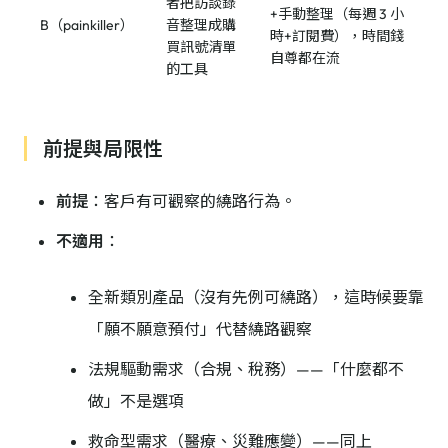
者把訪談錄
+手動整理（每週 3 小
B（painkiller）
音整理成購
時+訂閱費），時間錢
買訊號清單
自尊都在流
的工具
前提與局限性
前提
：客戶有可觀察的繞路行為。
不適用
：
全新類別產品（沒有先例可繞路），這時候要靠
「願不願意預付」代替繞路觀察
法規驅動需求（合規、稅務）——「什麼都不
做」不是選項
救命型需求（醫療、災難應變）——同上