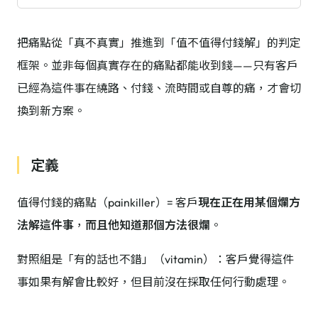
把痛點從「真不真實」推進到「值不值得付錢解」的判定
框架。並非每個真實存在的痛點都能收到錢——只有客戶
已經為這件事在繞路、付錢、流時間或自尊的痛，才會切
換到新方案。
定義
值得付錢的痛點（painkiller）= 客戶
現在正在用某個爛方
法解這件事
，
而且他知道那個方法很爛
。
對照組是「有的話也不錯」（vitamin）：客戶覺得這件
事如果有解會比較好，但目前沒在採取任何行動處理。