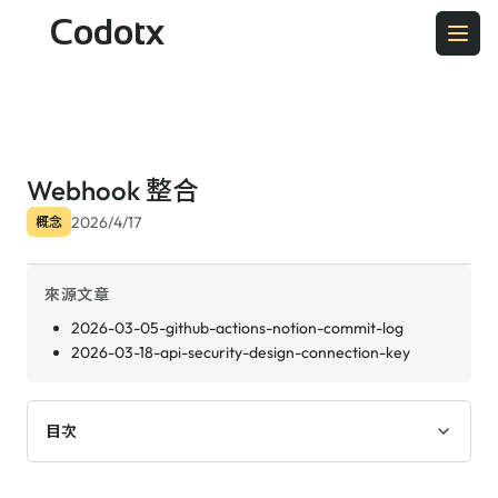
Codotx
Webhook 整合
2026/4/17
概念
來源文章
2026-03-05-github-actions-notion-commit-log
2026-03-18-api-security-design-connection-key
目次