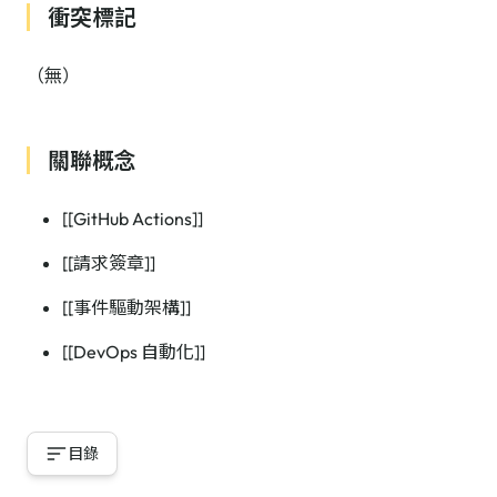
衝突標記
（無）
關聯概念
[[GitHub Actions]]
[[請求簽章]]
[[事件驅動架構]]
[[DevOps 自動化]]
目錄