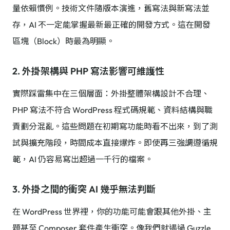
量依賴慣例。技術文件隨版本演進，舊寫法與新寫法並
存，AI 不一定能掌握最新最正確的開發方式。這在開發
區塊（Block）時最為明顯。
2. 外掛架構與 PHP 寫法影響可維護性
實際踩雷集中在三個層面：外掛整體架構設計不合理、
PHP 寫法不符合 WordPress 程式碼規範、資料結構與職
責劃分混亂。這些問題在初期寫功能時看不出來，到了測
試與擴充階段，時間成本直接爆炸。即使再三強調遵循規
範，AI 仍容易寫出超過一千行的檔案。
3. 外掛之間的衝突 AI 幾乎無法判斷
在 WordPress 世界裡，你的功能可能會跟其他外掛、主
題甚至 Composer 套件產生衝突。像我們就遇過 Guzzle