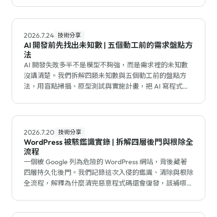
程。
2026.7.24
技術分享
AI 開發前先找出未知數 | 五個動工前的需求盤點方
法
AI 開發失敗多半不是模型不夠強，而是需求裡的未知數
沒講清楚。我們拆解四類未知數與五個動工前的盤點方
法，用盲點掃描、原型測試與實施計畫，把 AI 寫程式的
返工降到最低。
2026.7.20
技術分享
WordPress 被駭鑑識實錄 | 拆解四層後門與根除全
流程
一個被 Google 列為危險的 WordPress 網站，背後藏著
四層持久化後門。我們記錄這次入侵的鑑識、清除與根除
全流程，解釋為什麼清完惡意程式碼還會復發，該補哪個
漏洞才能真正止血。