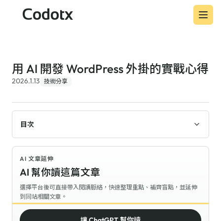
Codotx
用 AI 開發 WordPress 外掛的實戰心得
2026.1.13
技術分享
目次
AI 文章延伸
AI 幫你讀這篇文章
選擇平台後可直接帶入閱讀脈絡，快速整理重點、補齊盲點，並延伸
到同站相關文章。
讓 ChatGPT 幫你讀