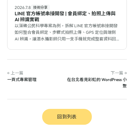
2026.7.8
技術分享
LINE 官方帳號串接開發 | 會員綁定、拍照上傳與
AI 辨識實戰
以藻礁公民科學專案為例，拆解 LINE 官方帳號串接開發
如何整合會員綁定、步驟式拍照上傳、GPS 定位與端側
AI 辨識，讓潛水攝影師只用一支手機就完成整套資料回
報。
← 上一篇
下一篇 →
一頁式專案管理
在台北看見彩虹的 WordPress 小
聚
回到列表