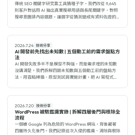
傳統 SEO 關鍵字研究靠工具猜種子字，我們改從 9,645
則客戶對話用 AI 抽出真實搜尋用語與長尾關鍵字，對照
搜尋意圖排內容選題，讓選字從猜測變成有資料佐證的流
程。
2026.7.24
技術分享
AI 開發前先找出未知數 | 五個動工前的需求盤點方
法
AI 開發失敗多半不是模型不夠強，而是需求裡的未知數
沒講清楚。我們拆解四類未知數與五個動工前的盤點方
法，用盲點掃描、原型測試與實施計畫，把 AI 寫程式的
返工降到最低。
2026.7.20
技術分享
WordPress 被駭鑑識實錄 | 拆解四層後門與根除全
流程
一個被 Google 列為危險的 WordPress 網站，背後藏著
四層持久化後門。我們記錄這次入侵的鑑識、清除與根除