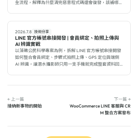
全流程，解釋為什麼清完惡意程式碼還會復發，該補哪個
漏洞才能真正止血。
2026.7.8
技術分享
LINE 官方帳號串接開發 | 會員綁定、拍照上傳與
AI 辨識實戰
以藻礁公民科學專案為例，拆解 LINE 官方帳號串接開發
如何整合會員綁定、步驟式拍照上傳、GPS 定位與端側
AI 辨識，讓潛水攝影師只用一支手機就完成整套資料回
報。
← 上一篇
下一篇 →
接納新事物的開始
WooCommerce LINE 客服與 CR
M 整合方案發布