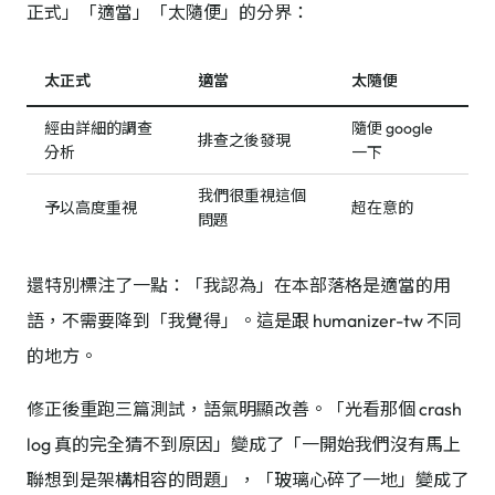
正式」「適當」「太隨便」的分界：
太正式
適當
太隨便
經由詳細的調查
隨便 google
排查之後發現
分析
一下
我們很重視這個
予以高度重視
超在意的
問題
還特別標注了一點：「我認為」在本部落格是適當的用
語，不需要降到「我覺得」。這是跟 humanizer-tw 不同
的地方。
修正後重跑三篇測試，語氣明顯改善。「光看那個 crash
log 真的完全猜不到原因」變成了「一開始我們沒有馬上
聯想到是架構相容的問題」，「玻璃心碎了一地」變成了