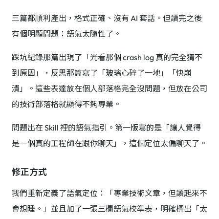
三篇都順利產出，格式正確、沒有 AI 套話。但讀完之後
有個明顯問題：語氣太隨性了。
踩坑紀錄那篇出現了「光看那個 crash log 真的完全猜不
到原因」，反思那篇寫了「玻璃心碎了一地」「快崩
潰」。這些表達放在個人部落格完全沒問題，但放在公司
的技術部落格就顯得不夠專業。
問題出在 Skill 裡的語氣指引。第一版寫的是「讓人覺得
是一個真的工程師在跟你聊天」，這個定位太偏聊天了。
修正方式
我們重新定義了語氣定位：「專業技術文章，但讀起來不
會想睡。」並且加了一張三欄語氣校準表，明確標出「太