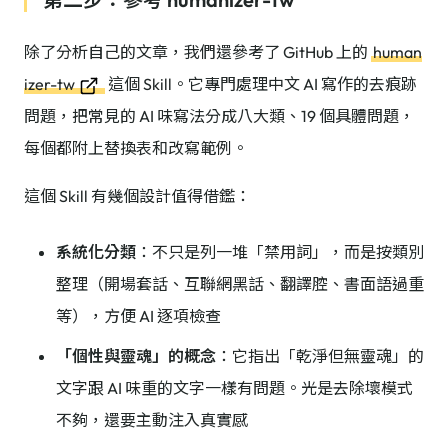
除了分析自己的文章，我們還參考了 GitHub 上的
human
izer-tw
這個 Skill。它專門處理中文 AI 寫作的去痕跡
問題，把常見的 AI 味寫法分成八大類、19 個具體問題，
每個都附上替換表和改寫範例。
這個 Skill 有幾個設計值得借鑑：
系統化分類
：不只是列一堆「禁用詞」，而是按類別
整理（開場套話、互聯網黑話、翻譯腔、書面語過重
等），方便 AI 逐項檢查
「個性與靈魂」的概念
：它指出「乾淨但無靈魂」的
文字跟 AI 味重的文字一樣有問題。光是去除壞模式
不夠，還要主動注入真實感