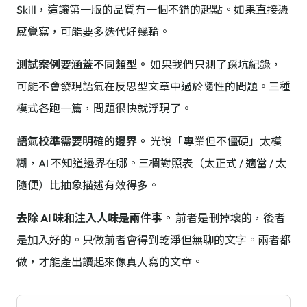
Skill，這讓第一版的品質有一個不錯的起點。如果直接憑
感覺寫，可能要多迭代好幾輪。
測試案例要涵蓋不同類型。
如果我們只測了踩坑紀錄，
可能不會發現語氣在反思型文章中過於隨性的問題。三種
模式各跑一篇，問題很快就浮現了。
語氣校準需要明確的邊界。
光說「專業但不僵硬」太模
糊，AI 不知道邊界在哪。三欄對照表（太正式 / 適當 / 太
隨便）比抽象描述有效得多。
去除 AI 味和注入人味是兩件事。
前者是刪掉壞的，後者
是加入好的。只做前者會得到乾淨但無聊的文字。兩者都
做，才能產出讀起來像真人寫的文章。