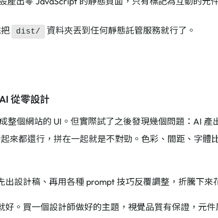
設產出零 JavaScript 的靜態頁面，只有標記為互動的元件
完把
資料夾丟到任何靜態託管服務就行了。
dist/
I 從零設計
生成整個網站的 UI。但實際試了之後發現幾個問題：AI 
看起來都還行，拼在一起就是不對勁。色彩、間距、字體
a 先出設計稿、再用各種 prompt 技巧反覆調整，折騰
的就好。買一個設計師做好的主題，視覺品質有保證，元