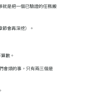
移就是把一個已驗證的任務搬
章節會再深挖）。
不算數。
們會煩的事，只有兩三個是
。