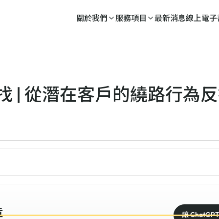
關於我們
服務項目
最新消息
線上電子
找 | 從潛在客戶的繞路行為
章
讓 ChatGP