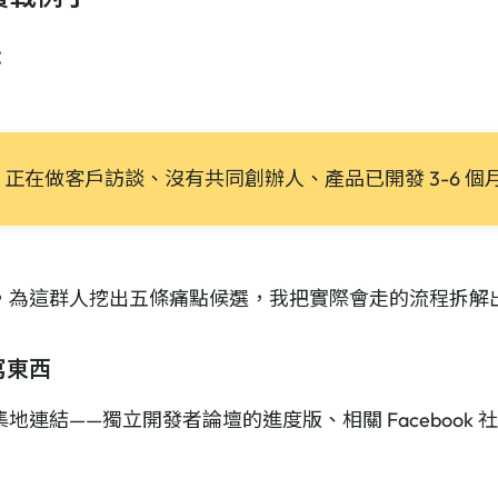
：
正在做客戶訪談、沒有共同創辦人、產品已開發 3-6 
，為這群人挖出五條痛點候選，我把實際會走的流程拆解
寫東西
結——獨立開發者論壇的進度版、相關 Facebook 社團、