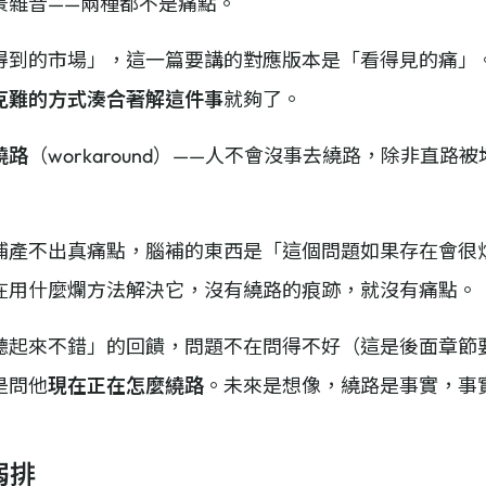
景雜音——兩種都不是痛點。
得到的市場」，這一篇要講的對應版本是「看得見的痛」
克難的方式湊合著解這件事
就夠了。
繞路
（workaround）——人不會沒事去繞路，除非直
補產不出真痛點，腦補的東西是「這個問題如果存在會很
在用什麼爛方法解決它，沒有繞路的痕跡，就沒有痛點。
聽起來不錯」的回饋，問題不在問得不好（這是後面章節
是問他
現在正在怎麼繞路
。未來是想像，繞路是事實，事
弱排