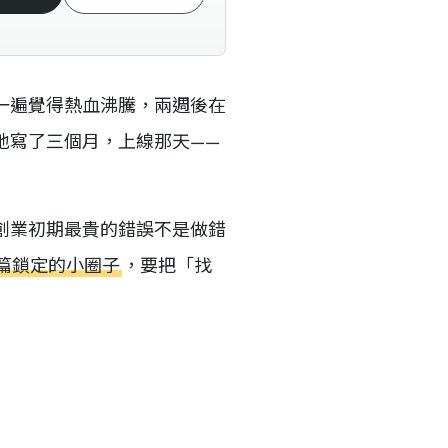
一遍覺得熱血沸騰，兩週後在
地寫了三個月，上線那天——
創業初期最貴的錯誤不是做錯
篇鎖定的小圈子
，要把「找