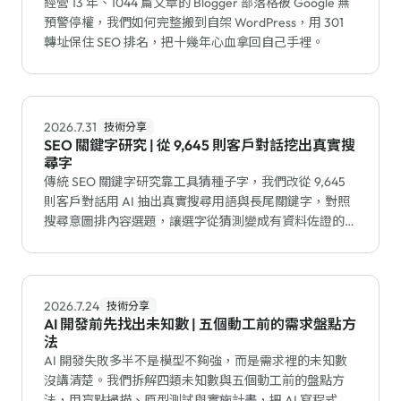
經營 13 年、1044 篇文章的 Blogger 部落格被 Google 無
預警停權，我們如何完整搬到自架 WordPress，用 301
轉址保住 SEO 排名，把十幾年心血拿回自己手裡。
2026.7.31
技術分享
SEO 關鍵字研究 | 從 9,645 則客戶對話挖出真實搜
尋字
傳統 SEO 關鍵字研究靠工具猜種子字，我們改從 9,645
則客戶對話用 AI 抽出真實搜尋用語與長尾關鍵字，對照
搜尋意圖排內容選題，讓選字從猜測變成有資料佐證的流
程。
2026.7.24
技術分享
AI 開發前先找出未知數 | 五個動工前的需求盤點方
法
AI 開發失敗多半不是模型不夠強，而是需求裡的未知數
沒講清楚。我們拆解四類未知數與五個動工前的盤點方
法，用盲點掃描、原型測試與實施計畫，把 AI 寫程式的