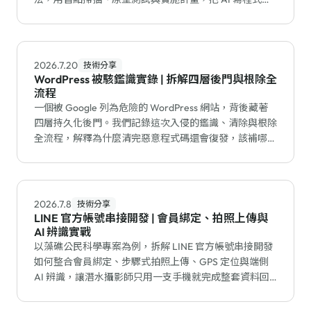
返工降到最低。
2026.7.20
技術分享
WordPress 被駭鑑識實錄 | 拆解四層後門與根除全
流程
一個被 Google 列為危險的 WordPress 網站，背後藏著
四層持久化後門。我們記錄這次入侵的鑑識、清除與根除
全流程，解釋為什麼清完惡意程式碼還會復發，該補哪個
漏洞才能真正止血。
2026.7.8
技術分享
LINE 官方帳號串接開發 | 會員綁定、拍照上傳與
AI 辨識實戰
以藻礁公民科學專案為例，拆解 LINE 官方帳號串接開發
如何整合會員綁定、步驟式拍照上傳、GPS 定位與端側
AI 辨識，讓潛水攝影師只用一支手機就完成整套資料回
報。